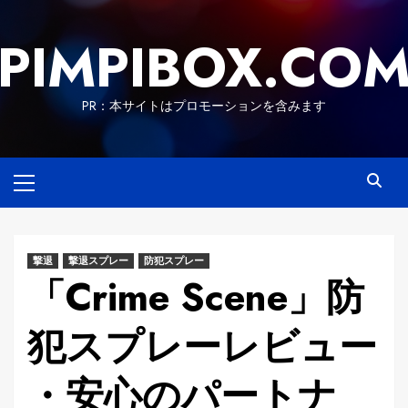
Skip
to
PIMPIBOX.CO
content
PR：本サイトはプロモーションを含みます
Primary
Menu
撃退
撃退スプレー
防犯スプレー
「Crime Scene」防
犯スプレーレビュー
・安心のパートナ