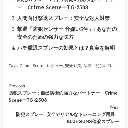
ー Crime SceneーTG-2508
人間向け撃退スプレー：安全な対人対策
撃退「防犯センサー 音嫌い5号」: あなたの
安全のための強力な味方
ハチ撃退スプレーの効果とは？真実を解明
Tags:
Crime Scene
,
レビュー
,
安全対策
,
法律
,
防犯スプレ
ー
Continue
Previous
防犯スプレー：自己防衛の強力なパートナー Crime
Reading
SceneーTG-2508
Next
防犯スプレー: 安全でリアルなトレーニング用具
BLUEGUNS催涙スプレー