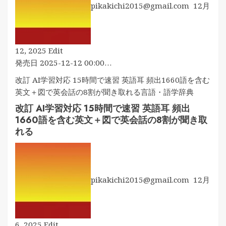
英
pikakichi2015@gmail.com
12月
攻
語
略
学
す
習
る
NHK
12, 2025
Edit
が
た
ラ
発売日 2025-12-12 00:00…
こ
め
ジ
こ
改訂 AI学習対応 15時間で速習 英語耳 頻出1660語を含む
の
オ
に
英文＋図で英会話の8割が聞き取れる
言語・語学
辞典
本
ラ
あ
改訂 AI学習対応 15時間で速習 英語耳 頻出
ジ
る〜
1660語を含む英文＋図で英会話の8割が聞き取
オ
れる
ビ
ジ
ネ
ス
pikakichi2015@gmail.com
12月
英
語
改
6, 2025
Edit