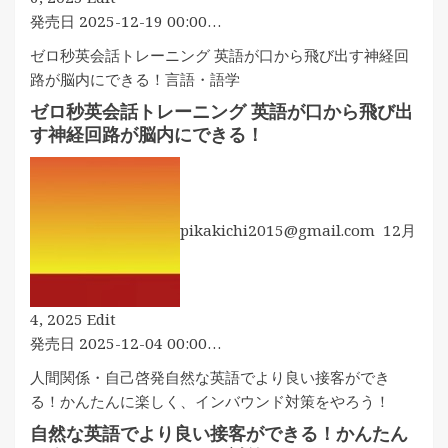
訂
発売日 2025-12-19 00:00…
AI
ゼロ秒英会話トレーニング 英語が口から飛び出す神経回
学
路が脳内にできる！
言語・語学
習
ゼロ秒英会話トレーニング 英語が口から飛び出
対
す神経回路が脳内にできる！
応
15
時
間
pikakichi2015@gmail.com
12月
で
速
習
英
ゼ
4, 2025
Edit
語
ロ
発売日 2025-12-04 00:00…
耳
秒
人間関係・自己啓発
自然な英語でより良い接客ができ
頻
英
る！かんたんに楽しく、インバウンド対策をやろう！
出
会
1660
自然な英語でより良い接客ができる！かんたん
話