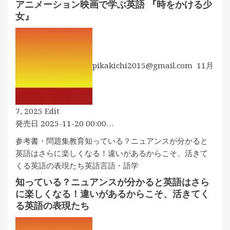
アニメーション映画で学ぶ英語 『時をかける少
ョ
対
女』
ン
策
映
を
画
や
で
ろ
pikakichi2015@gmail.com
11月
学
う！
ぶ
英
語
ア
7, 2025
Edit
『サ
ニ
発売日 2025-11-20 00:00…
マ
メ
参考書・問題集
教育
知っている？ニュアンスが分かると
ー
ー
英語はさらに楽しくなる！違いがあるからこそ、活きて
ウ
シ
くる英語の表現たち
英語
言語・語学
ォ
ョ
ー
知っている？ニュアンスが分かると英語はさら
ン
ズ』
に楽しくなる！違いがあるからこそ、活きてく
映
る英語の表現たち
画
で