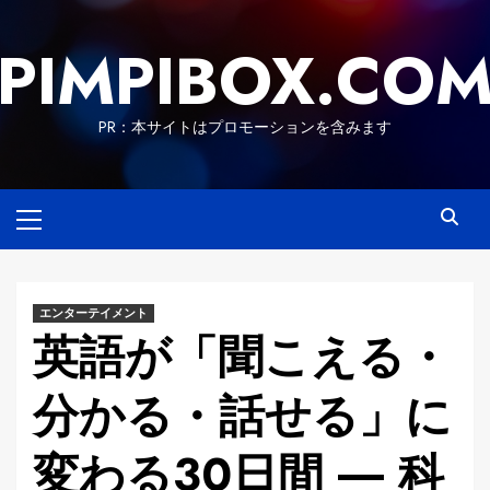
Skip
to
PIMPIBOX.CO
content
PR：本サイトはプロモーションを含みます
Primary
Menu
エンターテイメント
英語が「聞こえる・
分かる・話せる」に
変わる30日間 ― 科