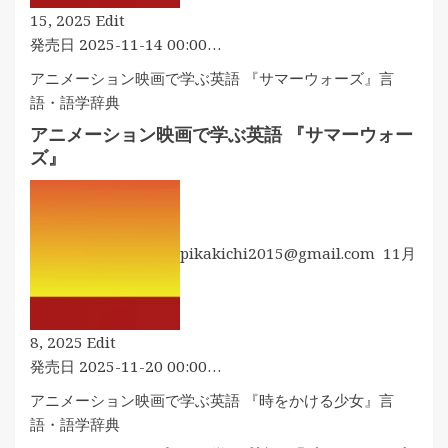
客
れ
NHK
15, 2025
Edit
路
が
る
ラ
発売日 2025-11-14 00:00…
が
で
ジ
脳
アニメーション映画で学ぶ英語 『サマーウォーズ』
言
き
オ
内
語・語学
辞典
る！
ラ
に
か
アニメーション映画で学ぶ英語 『サマーウォー
ジ
で
ん
ズ』
オ
き
た
ビ
る！
ん
ジ
に
ネ
楽
pikakichi2015@gmail.com
11月
ス
し
英
く、
語
イ
ア
8, 2025
Edit
ン
ニ
発売日 2025-11-20 00:00…
バ
メ
ウ
アニメーション映画で学ぶ英語 『時をかける少女』
言
ー
ン
語・語学
辞典
シ
ド