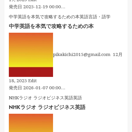
じ
発売日 2025-12-19 00:00…
め
中学英語を本気で攻略するための本
英語
言語・語学
て
中学英語を本気で攻略するための本
の
英
語
日
pikakichi2015@gmail.com
12月
記〜
コ
ツ
コ
中
18, 2025
Edit
ツ
学
発売日 2026-01-07 00:00…
と
英
NHKラジオ ラジオビジネス英語
英語
続
語
け
NHKラジオ ラジオビジネス英語
を
ら
本
れ
気
る
で