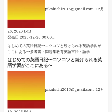
ば
pikakichi2015@gmail.com
12月
英
語
が
わ
英
26, 2025
Edit
か
語
発売日 2025-12-26 00:00…
る
の
はじめての英語日記〜コツコツと続けられる英語学習が
習
ここにある〜
参考書・問題集
教育
英語
言語・語学
得
はじめての英語日記〜コツコツと続けられる英
法
語学習がここにある〜
pikakichi2015@gmail.com
12月
は
19, 2025
Edit