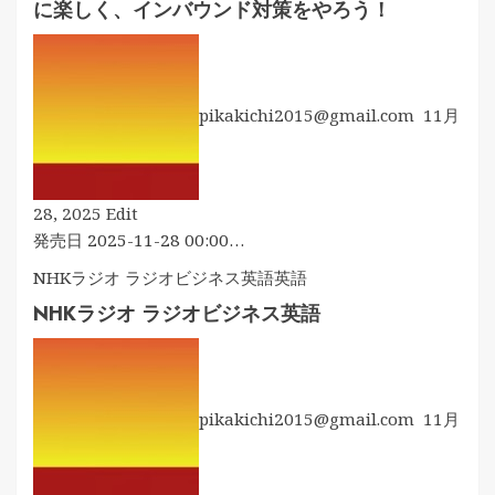
語
に楽しく、インバウンド対策をやろう！
ト
を
レ
含
ー
む
ニ
英
pikakichi2015@gmail.com
11月
ン
文
グ
＋
英
図
語
自
28, 2025
Edit
で
が
然
発売日 2025-11-28 00:00…
英
口
な
会
NHKラジオ ラジオビジネス英語
英語
か
英
話
ら
NHKラジオ ラジオビジネス英語
語
の
飛
で
8
び
よ
割
出
り
が
す
pikakichi2015@gmail.com
11月
良
聞
神
い
き
経
接
取
回