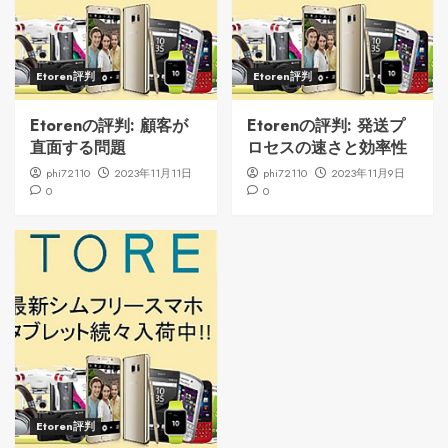
Etoren評判
Etoren評判
Etorenの評判: 顧客が
Etorenの評判: 発送プ
直面する問題
ロセスの速さと効率性
phi72110
2023年11月11日
phi72110
2023年11月9日
0
0
Etoren評判