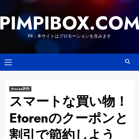
Skip
to
PIMPIBOX.CO
content
PR：本サイトはプロモーションを含みます
Primary
Menu
Etoren評判
スマートな買い物！
Etorenのクーポンと
割引で節約しよう