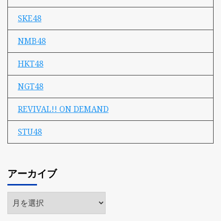
SKE48
NMB48
HKT48
NGT48
REVIVAL!! ON DEMAND
STU48
アーカイブ
ア
ー