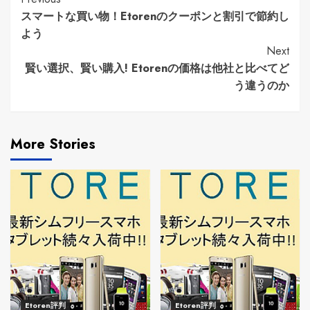
Continue
スマートな買い物！Etorenのクーポンと割引で節約し
Reading
よう
Next
賢い選択、賢い購入! Etorenの価格は他社と比べてど
う違うのか
More Stories
Etoren評判
Etoren評判