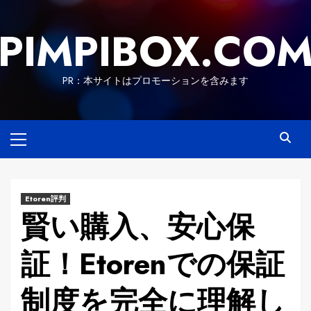
Skip
to
PIMPIBOX.CO
content
PR：本サイトはプロモーションを含みます
Primary
Menu
Etoren評判
賢い購入、安心保
証！Etorenでの保証
制度を完全に理解し