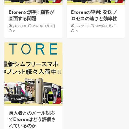
Etorenの評判: 顧客が
Etorenの評判: 発送プ
直面する問題
ロセスの速さと効率性
phi72110
2023年11月11日
phi72110
2023年11月9日
0
0
Etoren評判
購入者とのメール対応
でEtorenはどう評価さ
れているのか