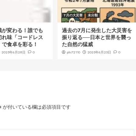
7月の大災害
未分類
識が変わる！誰でも
過去の7月に発生した大災害を
切れ味「コードレス
振り返る──日本と世界を襲っ
」で食卓を彩る！
た自然の猛威
2025年6月28日
0
phi72110
2025年6月25日
0
※
が付いている欄は必須項目です