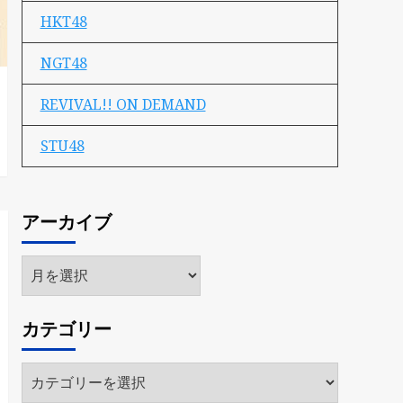
HKT48
NGT48
REVIVAL!! ON DEMAND
STU48
アーカイブ
ア
ー
カ
カテゴリー
イ
ブ
カ
テ