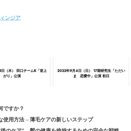
ィンジア
月13日（木） 田口チームK「逆上
2022年9月4日（日） 17期研究生「ただい
がり」公演
ま 恋愛中」公演 初日
何ですか？
使用方法 – 薄毛ケアの新しいステップ
後のケア” – 髪の健康を維持するための完全な戦略