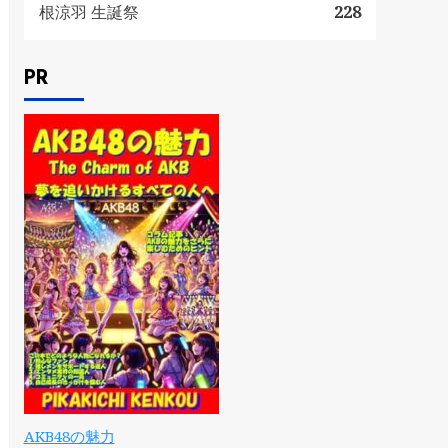
根涼羽 生誕祭
228
PR
AKB48の魅力