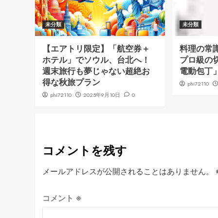
未分類
未分類
【エアトリ限定】「航空券＋
料理の常
ホテル」でソウル、台北へ！
プロ級の
週末旅行も夢じゃない超絶お
電動包丁
得な秋旅プラン
phi72110
phi72110
2025年9月10日
0
コメントを残す
メールアドレスが公開されることはありません。
コメント
※