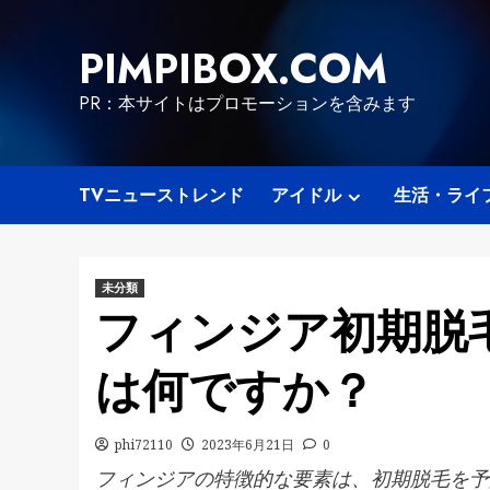
Skip
to
PIMPIBOX.COM
content
PR：本サイトはプロモーションを含みます
TVニューストレンド
アイドル
生活・ライ
未分類
フィンジア初期脱
は何ですか？
phi72110
2023年6月21日
0
フィンジアの特徴的な要素は、初期脱毛を予