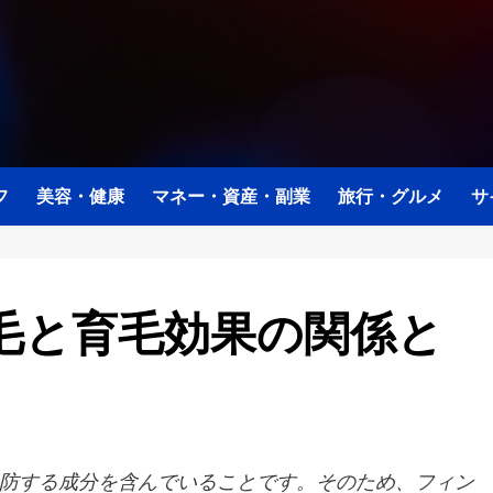
フ
美容・健康
マネー・資産・副業
旅行・グルメ
サ
毛と育毛効果の関係と
防する成分を含んでいることです。そのため、フィン