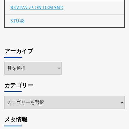
REVIVAL!! ON DEMAND
STU48
アーカイブ
ア
ー
カ
カテゴリー
イ
ブ
カ
テ
ゴ
メタ情報
リ
ー