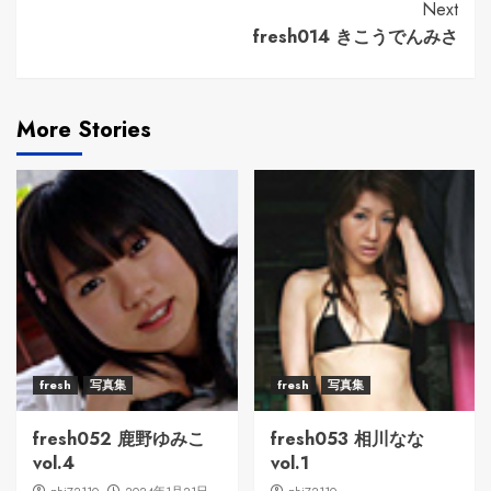
Reading
Next
fresh014 きこうでんみさ
More Stories
fresh
写真集
fresh
写真集
fresh052 鹿野ゆみこ
fresh053 相川なな
vol.4
vol.1