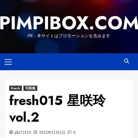
Skip
to
PIMPIBOX.CO
content
PR：本サイトはプロモーションを含みます
Primary
Menu
fresh
写真集
fresh015 星咲玲
vol.2
phi72110
2022年11月1日
0