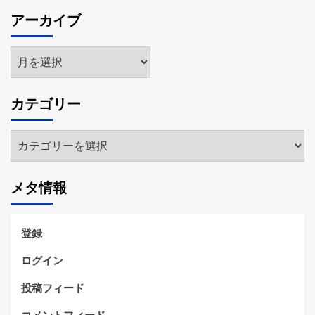
アーカイブ
ア
ー
カ
カテゴリー
イ
ブ
カ
テ
ゴ
メタ情報
リ
ー
登録
ログイン
投稿フィード