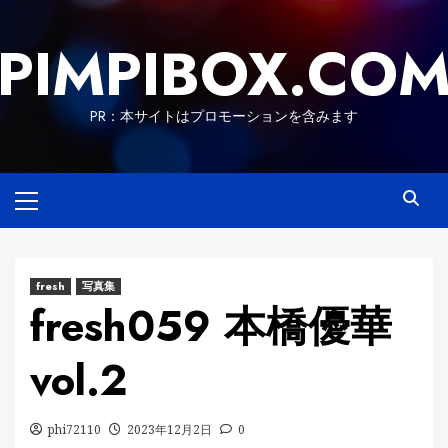
Skip
to
PIMPIBOX.CO
content
PR：本サイトはプロモーションを含みます
Primary
Menu
fresh
写真集
fresh059 本橋優華
vol.2
phi72110
2023年12月2日
0