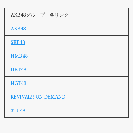
AKB48グループ 各リンク
AKB48
SKE48
NMB48
HKT48
NGT48
REVIVAL!! ON DEMAND
STU48