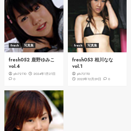
fresh
写真集
fresh
写真集
fresh052 鹿野ゆみこ
fresh053 相川なな
vol.4
vol.1
phi72110
2024年1月21日
phi72110
0
2023年12月29日
0