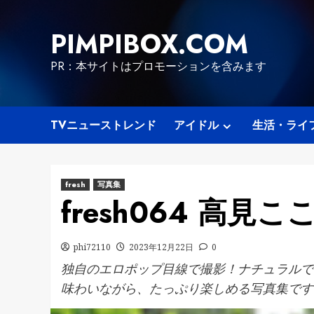
Skip
to
PIMPIBOX.COM
content
PR：本サイトはプロモーションを含みます
TVニューストレンド
アイドル
生活・ライ
fresh
写真集
fresh064 高見こころ
phi72110
2023年12月22日
0
独自のエロポップ目線で撮影！ナチュラルで
味わいながら、たっぷり楽しめる写真集です