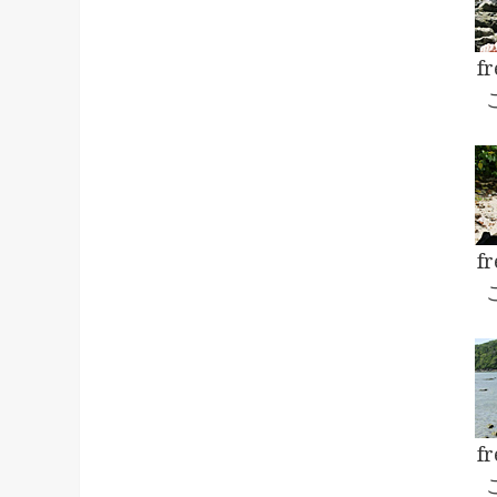
f
f
f