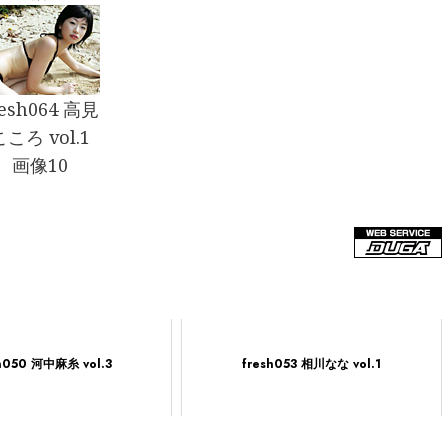
resh064 高見
こころ vol.1
画像10
h050 河中麻糸 vol.3
fresh053 相川なな vol.1