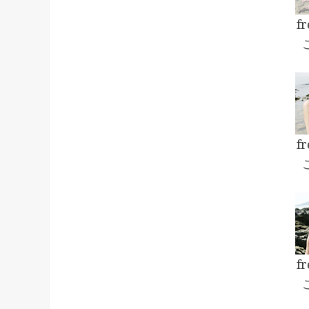
f
f
f