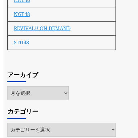
HKT48
NGT48
REVIVAL!! ON DEMAND
STU48
アーカイブ
ア
ー
カ
カテゴリー
イ
ブ
カ
テ