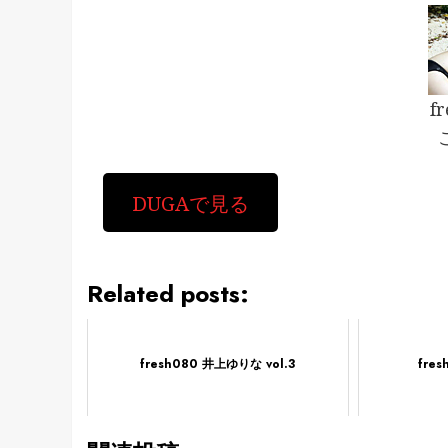
f
DUGAで見る
Related posts:
fresh080 井上ゆりな vol.3
fres