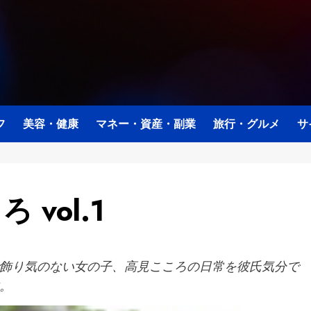
フ
美容・健康
マネー・資産・副業
旅行・グルメ
サ
 vol.1
飾り気のない女の子、高見こころの日常を彼氏気分で
。