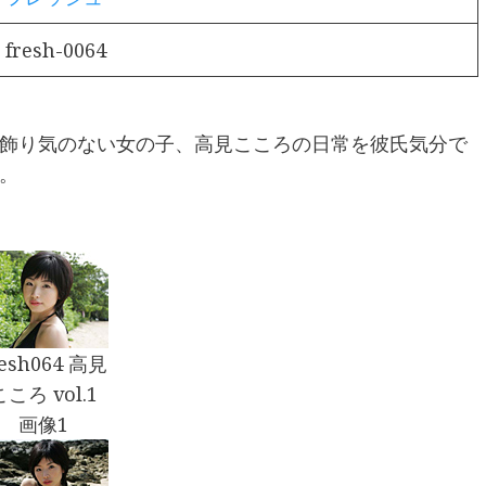
fresh-0064
飾り気のない女の子、高見こころの日常を彼氏気分で
。
resh064 高見
こころ vol.1
画像1