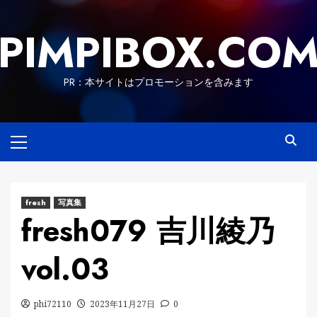
Skip
to
PIMPIBOX.CO
content
PR：本サイトはプロモーションを含みます
Primary
Menu
fresh
写真集
fresh079 吉川綾乃
vol.03
phi72110
2023年11月27日
0