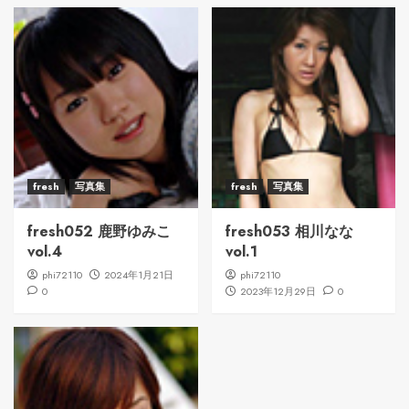
fresh
写真集
fresh
写真集
fresh052 鹿野ゆみこ
fresh053 相川なな
vol.4
vol.1
phi72110
2024年1月21日
phi72110
0
2023年12月29日
0