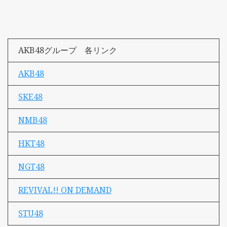
AKB48グループ 各リンク
AKB48
SKE48
NMB48
HKT48
NGT48
REVIVAL!! ON DEMAND
STU48