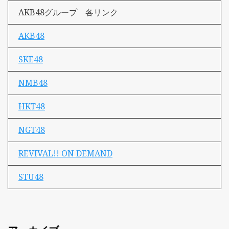
AKB48グループ 各リンク
AKB48
SKE48
NMB48
HKT48
NGT48
REVIVAL!! ON DEMAND
STU48