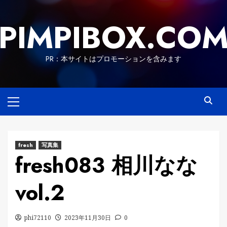
Skip
to
PIMPIBOX.CO
content
PR：本サイトはプロモーションを含みます
Primary
Menu
fresh
写真集
fresh083 相川なな
vol.2
phi72110
2023年11月30日
0