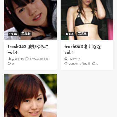
fresh
写真集
fresh
写真集
fresh052 鹿野ゆみこ
fresh053 相川なな
vol.4
vol.1
phi72110
2024年1月21日
phi72110
0
2023年12月29日
0