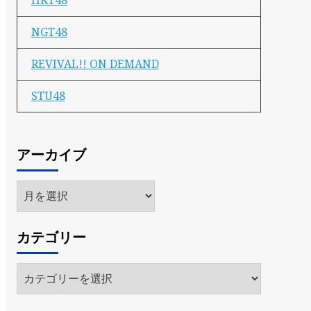
HKT48
NGT48
REVIVAL!! ON DEMAND
STU48
アーカイブ
ア
ー
カ
カテゴリー
イ
ブ
カ
テ
ゴ