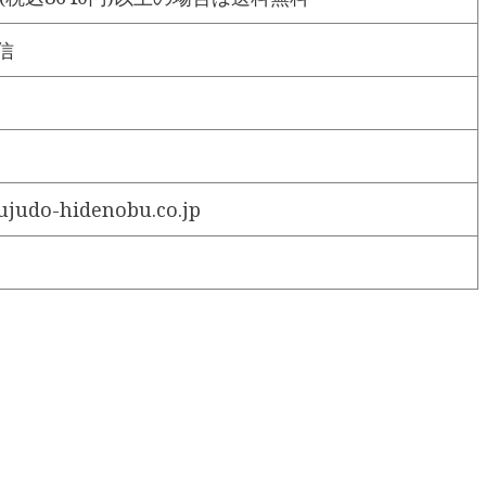
信
judo-hidenobu.co.jp