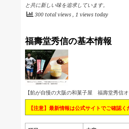
と共に新しい味を追求しています。
300 total views
, 1 views today
福壽堂秀信の基本情報
【餡が自慢の大阪の和菓子屋 福壽堂秀信オ
【注意】最新情報は公式サイトでご確認く