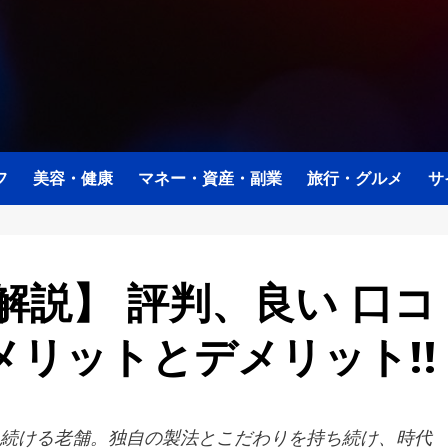
フ
美容・健康
マネー・資産・副業
旅行・グルメ
サ
解説】 評判、良い 口コ
リットとデメリット!!
供を続ける老舗。独自の製法とこだわりを持ち続け、時代