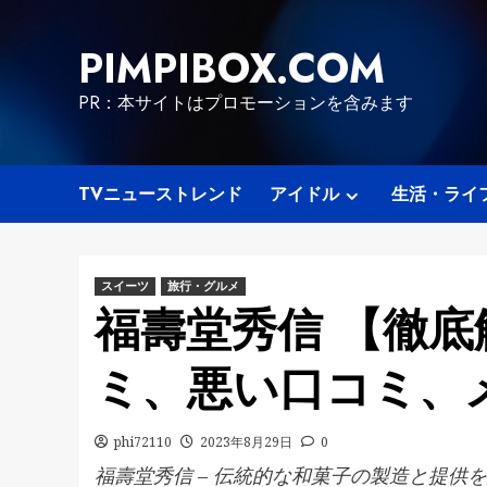
Skip
to
PIMPIBOX.COM
content
PR：本サイトはプロモーションを含みます
TVニューストレンド
アイドル
生活・ライ
スイーツ
旅行・グルメ
福壽堂秀信 【徹底
ミ、悪い口コミ、メ
phi72110
2023年8月29日
0
福壽堂秀信 – 伝統的な和菓子の製造と提