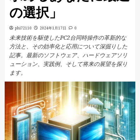
の選択」
phi72110
2024年1月17日
0
未来技術を駆使したPC2台同時操作の革新的な
方法と、その効率化と応用について深掘りした
記事。最新のソフトウェア、ハードウェアソリ
ューション、実践例、そして将来の展望を探り
ます。