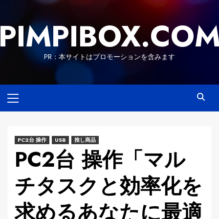
Skip
to
PIMPIBOX.CO
content
PR：本サイトはプロモーションを含みます
Primary
Menu
PC2台 操作
USB
推し商品
PC2台 操作「マル
チタスクと効率化を
求めるあなたに最適