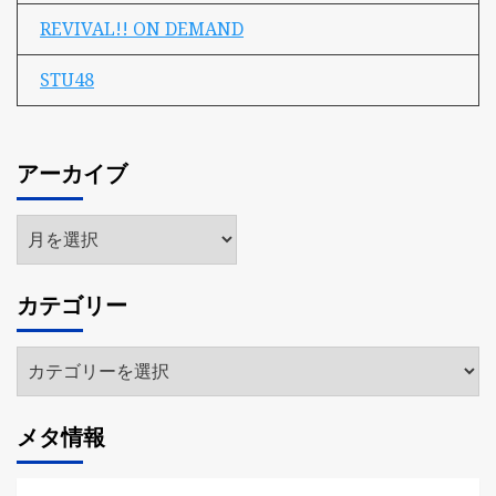
REVIVAL!! ON DEMAND
STU48
アーカイブ
ア
ー
カ
カテゴリー
イ
ブ
カ
テ
ゴ
メタ情報
リ
ー