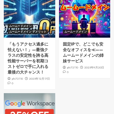
ムームードメイン
ムームードメイン デメリット
ムームードメイン
「もうアクセス過多に
固定IPで、どこでも安
怯えない！」—最強ク
全なオフィスを≪——
ラスの安定性を誇る高
ムームードメインの姉
性能サーバーを初期コ
妹サービス
ストゼロで手に入れる
phi72110
2025年9月20日
最後の大チャンス！
0
phi72110
2025年12月17日
0