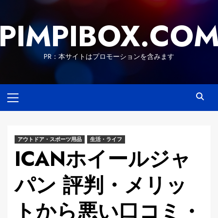
Skip
to
PIMPIBOX.CO
content
PR：本サイトはプロモーションを含みます
Primary
Menu
アウトドア・スポーツ用品
生活・ライフ
ICANホイールジャ
パン 評判・メリッ
トから悪い口コミ・