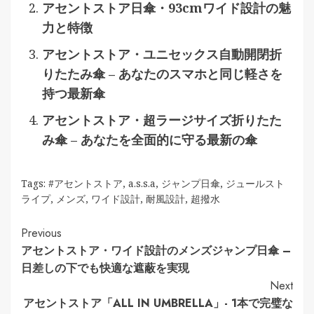
アセントストア日傘・93cmワイド設計の魅
力と特徴
アセントストア・ユニセックス自動開閉折
りたたみ傘 – あなたのスマホと同じ軽さを
持つ最新傘
アセントストア・超ラージサイズ折りたた
み傘 – あなたを全面的に守る最新の傘
Tags:
#アセントストア
,
a.s.s.a
,
ジャンプ日傘
,
ジュールスト
ライプ
,
メンズ
,
ワイド設計
,
耐風設計
,
超撥水
Continue
Previous
アセントストア・ワイド設計のメンズジャンプ日傘 –
Reading
日差しの下でも快適な遮蔽を実現
Next
アセントストア「ALL IN UMBRELLA」- 1本で完璧な