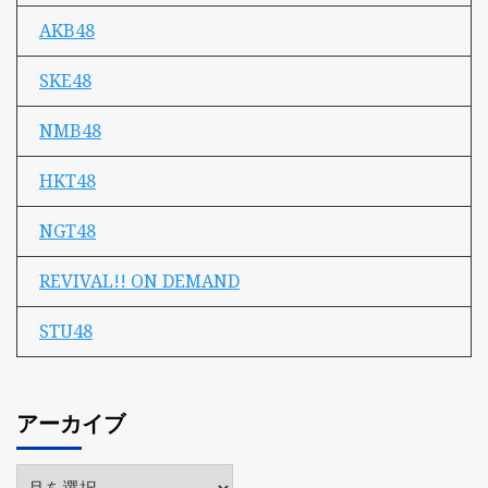
AKB48
SKE48
NMB48
HKT48
NGT48
REVIVAL!! ON DEMAND
STU48
アーカイブ
ア