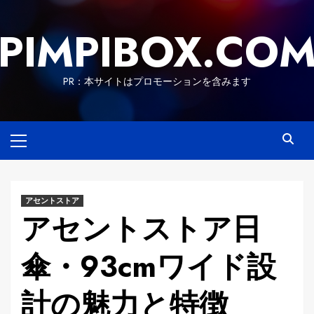
Skip
to
PIMPIBOX.CO
content
PR：本サイトはプロモーションを含みます
Primary
Menu
アセントストア
アセントストア日
傘・93cmワイド設
計の魅力と特徴