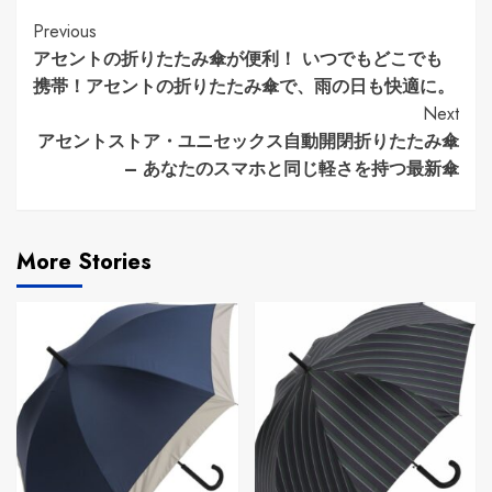
Continue
Previous
アセントの折りたたみ傘が便利！ いつでもどこでも
Reading
携帯！アセントの折りたたみ傘で、雨の日も快適に。
Next
アセントストア・ユニセックス自動開閉折りたたみ傘
– あなたのスマホと同じ軽さを持つ最新傘
More Stories