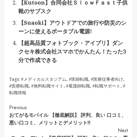
【Kutoon】合同会社ＳｌｏｗＦａｓｔ子供
靴のサブスク
【Suaoki】アウトドアでの旅行や防災のシ
ーンに使えるポータブル電源!
【超高品質フォトブック・アイプリ】ダン
クセキ株式会社スマホでかんたん！たった3
分で作成できる
Tags:
#メディカルスタジアム
,
#医師転職
,
#医療従事者向け
,
#医療転職
,
#無料転職サイト
,
#看護師転職
,
#転職サポート
,
#
転職情報
Continue
Previous
おてがるモバイル 【徹底解説】 評判、良い 口コミ、
Reading
悪い口コミ、メリットとデメリット!!
Next