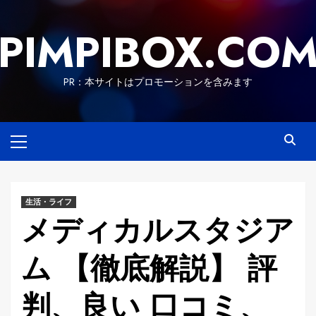
Skip
to
PIMPIBOX.CO
content
PR：本サイトはプロモーションを含みます
Primary
Menu
生活・ライフ
メディカルスタジア
ム 【徹底解説】 評
判、良い 口コミ、