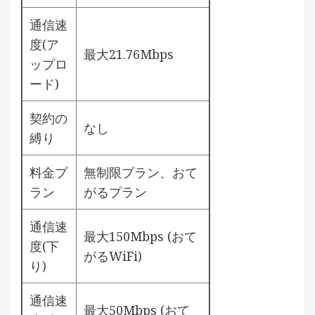
通信速
度(ア
最大21.76Mbps
ップロ
ード)
契約の
なし
縛り
料金プ
無制限プラン、おて
ラン
がるプラン
通信速
最大150Mbps (おて
度(下
がるWiFi)
り)
通信速
最大50Mbps (おて