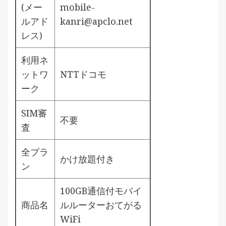
(メー
mobile-
ルアド
kanri@apclo.net
レス)
利用ネ
ットワ
NTTドコモ
ーク
SIM審
不要
査
全プラ
かけ放題付き
ン
100GB通信付モバイ
商品名
ルルーターおてがる
WiFi