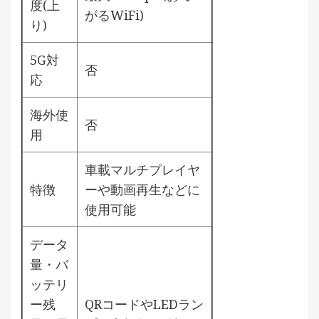
度(上
がるWiFi)
り)
5G対
否
応
海外使
否
用
車載マルチプレイヤ
特徴
ーや動画再生などに
使用可能
データ
量・バ
ッテリ
ー残
QRコードやLEDラン