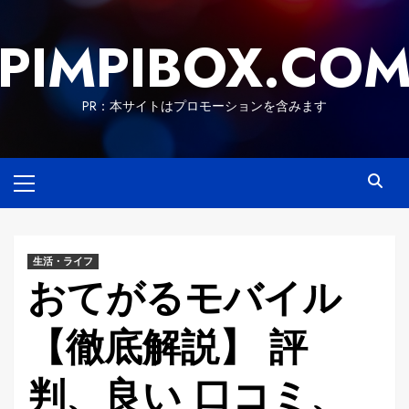
Skip
to
PIMPIBOX.CO
content
PR：本サイトはプロモーションを含みます
Primary
Menu
生活・ライフ
おてがるモバイル
【徹底解説】 評
判、良い 口コミ、