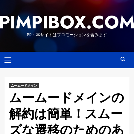
Skip
to
PIMPIBOX.CO
content
PR：本サイトはプロモーションを含みます
Primary
Menu
ムームードメイン
ムームードメインの
解約は簡単！スムー
ズな遷移のためのあ