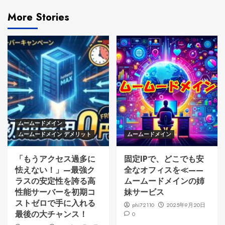
More Stories
ムームードメイン
ムームードメイン デメリット
ムームードメイン
「もうアクセス過多に
固定IPで、どこでも安
怯えない！」—最強ク
全なオフィスを≪——
ラスの安定性を誇る高
ムームードメインの姉
性能サーバーを初期コ
妹サービス
ストゼロで手に入れる
phi72110
2025年9月20日
最後の大チャンス！
0