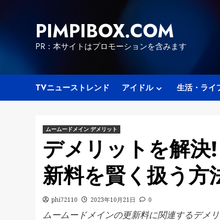
Skip
to
PIMPIBOX.COM
content
PR：本サイトはプロモーションを含みます
TVニューストレンド
アイドル
生活・ライ
ムームードメイン デメリット
デメリットを解決!
新料を賢く扱う方
phi72110
2023年10月21日
0
ムームードメインの更新料に関連するデメリ