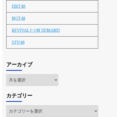
HKT48
NGT48
REVIVAL!! ON DEMAND
STU48
アーカイブ
ア
ー
カ
カテゴリー
イ
ブ
カ
テ