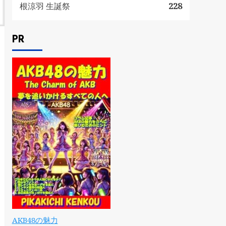
根涼羽 生誕祭
228
PR
AKB48の魅力