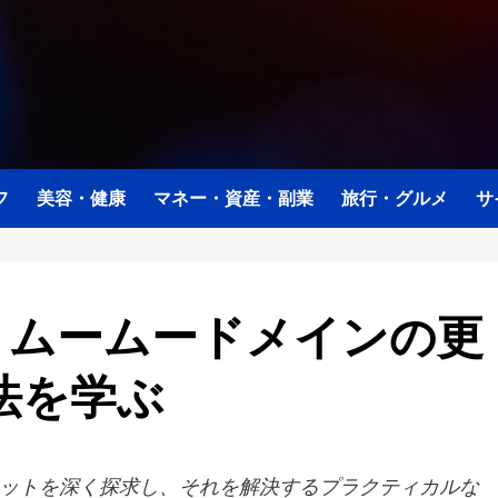
フ
美容・健康
マネー・資産・副業
旅行・グルメ
サ
 ムームードメインの更
法を学ぶ
ットを深く探求し、それを解決するプラクティカルな