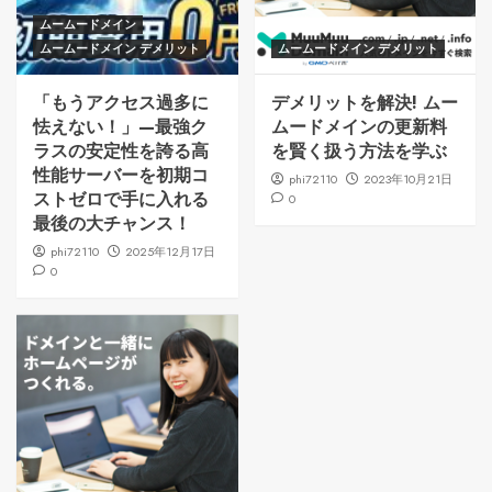
ムームードメイン
ムームードメイン デメリット
ムームードメイン デメリット
「もうアクセス過多に
デメリットを解決! ムー
怯えない！」—最強ク
ムードメインの更新料
ラスの安定性を誇る高
を賢く扱う方法を学ぶ
性能サーバーを初期コ
phi72110
2023年10月21日
ストゼロで手に入れる
0
最後の大チャンス！
phi72110
2025年12月17日
0