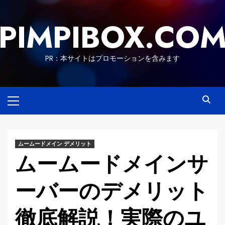
Skip
to
PIMPIBOX.CO
content
PR：本サイトはプロモーションを含みます
Primary
Menu
ムームードメイン デメリット
ムームードメインサ
ーバーのデメリット
徹底解説！実際のユ