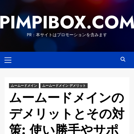
Skip
to
PIMPIBOX.CO
content
PR：本サイトはプロモーションを含みます
Primary
Menu
ムームードメイン
ムームードメイン デメリット
ムームードメインの
デメリットとその対
策: 使い勝手やサポ