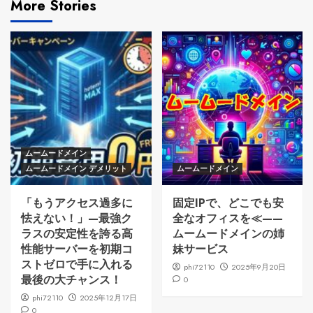
More Stories
ムームードメイン
ムームードメイン デメリット
ムームードメイン
「もうアクセス過多に
固定IPで、どこでも安
怯えない！」—最強ク
全なオフィスを≪——
ラスの安定性を誇る高
ムームードメインの姉
性能サーバーを初期コ
妹サービス
ストゼロで手に入れる
phi72110
2025年9月20日
最後の大チャンス！
0
phi72110
2025年12月17日
0