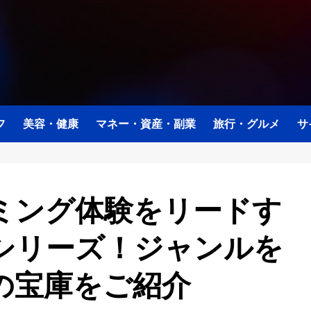
フ
美容・健康
マネー・資産・副業
旅行・グルメ
サ
ミング体験をリードす
注目シリーズ！ジャンルを
の宝庫をご紹介