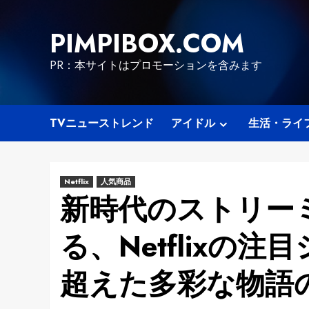
Skip
to
PIMPIBOX.COM
content
PR：本サイトはプロモーションを含みます
TVニューストレンド
アイドル
生活・ライ
Netflix
人気商品
新時代のストリー
る、Netflixの
超えた多彩な物語