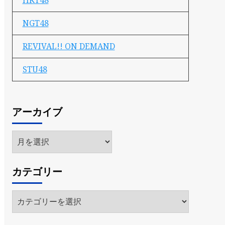
HKT48
NGT48
REVIVAL!! ON DEMAND
STU48
アーカイブ
ア
ー
カ
カテゴリー
イ
ブ
カ
テ
ゴ