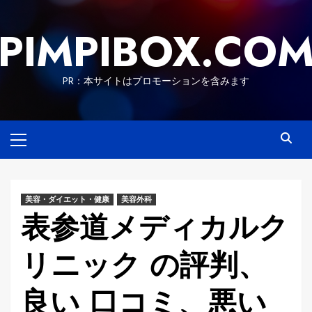
Skip
to
PIMPIBOX.CO
content
PR：本サイトはプロモーションを含みます
Primary
Menu
美容・ダイエット・健康
美容外科
表参道メディカルク
リニック の評判、
良い 口コミ、悪い