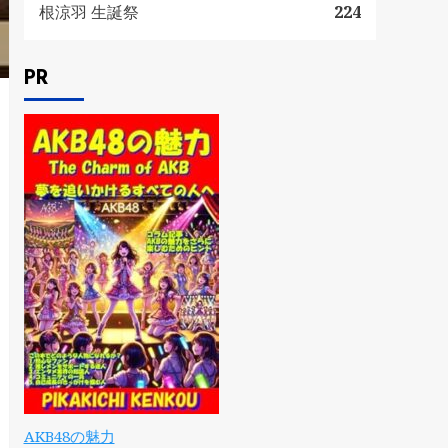
根涼羽 生誕祭
224
PR
AKB48の魅力