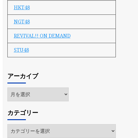
HKT48
NGT48
REVIVAL!! ON DEMAND
STU48
アーカイブ
ア
ー
カ
カテゴリー
イ
ブ
カ
テ