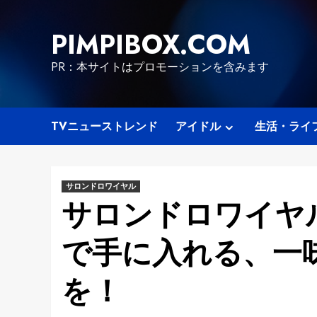
Skip
to
PIMPIBOX.COM
content
PR：本サイトはプロモーションを含みます
TVニューストレンド
アイドル
生活・ライ
サロンドロワイヤル
サロンドロワイヤ
で手に入れる、一
を！