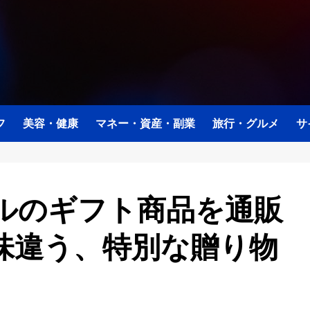
フ
美容・健康
マネー・資産・副業
旅行・グルメ
サ
ルのギフト商品を通販
味違う、特別な贈り物