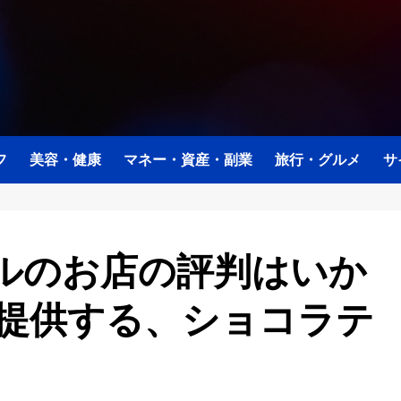
フ
美容・健康
マネー・資産・副業
旅行・グルメ
サ
ルのお店の評判はいか
を提供する、ショコラテ