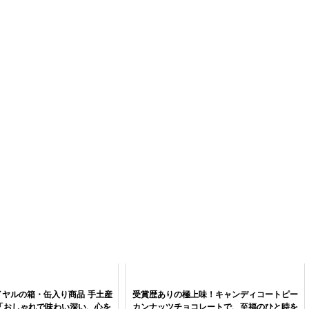
イヤルの箱・缶入り商品 手土産
受賞歴ありの極上味！キャンディコートピー
「おしゃれで味わい深い、心を
カンナッツチョコレートで、至福のひと時を