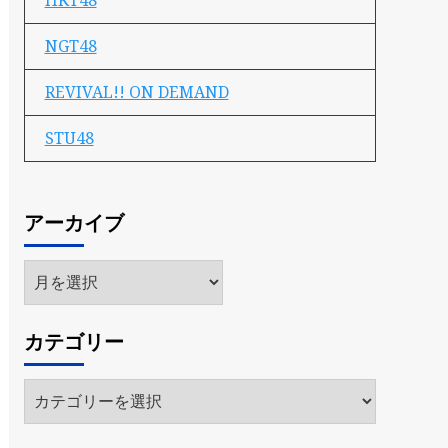
HKT48
NGT48
REVIVAL!! ON DEMAND
STU48
アーカイブ
ア
ー
カ
カテゴリー
イ
ブ
カ
テ
ゴ