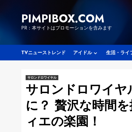
Skip
to
PIMPIBOX.COM
content
PR：本サイトはプロモーションを含みます
TVニューストレンド
アイドル
生活・ライ
サロンドロワイヤル
サロンドロワイヤ
に？ 贅沢な時間
ィエの楽園！