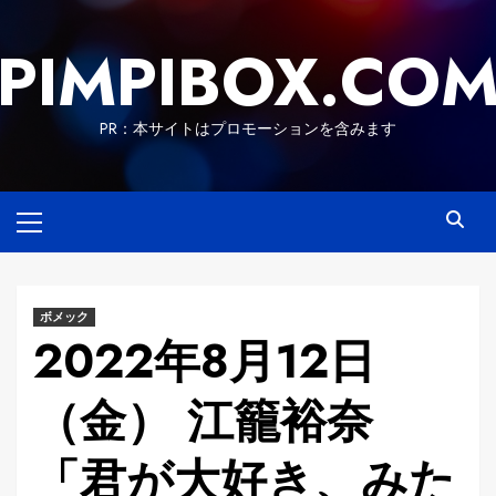
Skip
to
PIMPIBOX.CO
content
PR：本サイトはプロモーションを含みます
Primary
Menu
ボメック
2022年8月12日
（金） 江籠裕奈
「君が大好き、みた