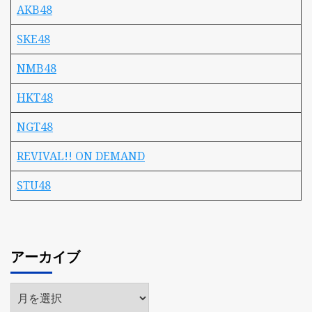
AKB48
SKE48
NMB48
HKT48
NGT48
REVIVAL!! ON DEMAND
STU48
アーカイブ
ア
ー