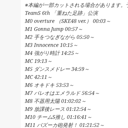
※本編が一部カットされる場合があります。
TeamS 6th 「重ねた足跡」公演
M0 overture （SKE48 ver.） 00:03～
M1 Gonna Jump 00:57～
M2 手をつなぎながら 05:50～
M3 Innocence 10:15～
M4 強がり時計 14:25～
MC 19:13～
M5 ダンスメドレー 34:59～
MC 42:11～
M6 オキドキ 53:53～
M7 パレオはエメラルド 56:54～
M8 不器用太陽 01:02:02～
M9 放課後レース 01:12:54～
M10 チームS推し 01:16:41～
M11 バズーカ砲発射！ 01:21:52～