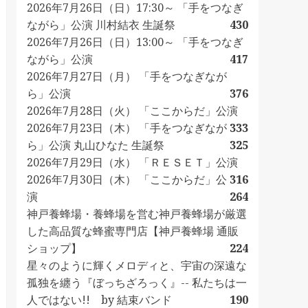
2026年7月26日（日）17:30～ 「手をつなぎ
ながら」公演 川村結衣 生誕祭
430
2026年7月26日（日）13:00～ 「手をつなぎ
ながら」公演
417
2026年7月27日（月） 「手をつなぎなが
ら」公演
376
2026年7月28日（火） 「ここからだ」公演
2026年7月23日（木） 「手をつなぎなが
333
ら」公演 丸山ひなた 生誕祭
325
2026年7月29日（水） 「ＲＥＳＥＴ」公演
2026年7月30日（木） 「ここからだ」公
316
演
264
神戸養蜂場・養蜂場を営む神戸養蜂場が厳選
した高品質な蜂蜜専門店【神戸養蜂場 通販
ショップ】
224
星々のように輝くメロディと、宇宙の深遠な
孤独を纏う『ぼっちざろっく』-- 私たちは一
人ではない!! by 結束バンド
190