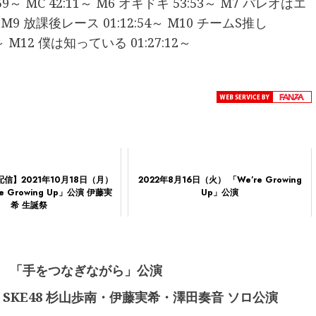
:59～ MC 42:11～ M6 オキドキ 53:53～ M7 パレオはエ
～ M9 放課後レース 01:12:54～ M10 チームS推し
2～ M12 僕は知っている 01:27:12～
信】2021年10月18日（月）
2022年8月16日（火） 「We’re Growing
e Growing Up」公演 伊藤実
Up」公演
希 生誕祭
金） 「手をつなぎながら」公演
 SKE48 杉山歩南・伊藤実希・澤田奏音 ソロ公演