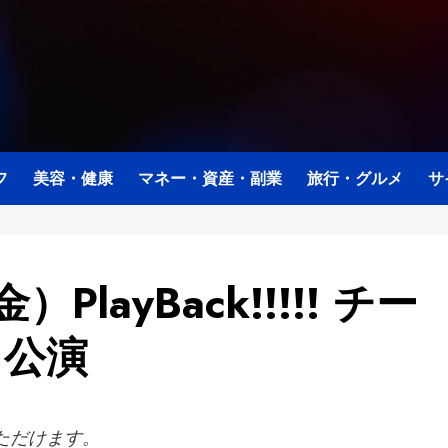
フ
美容・健康
マネー・資産・副業
旅行・グルメ
サ
PlayBack!!!!! チー
」公演
ただけます。