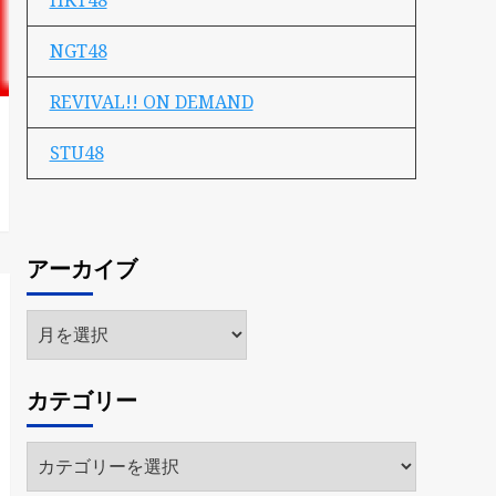
HKT48
NGT48
REVIVAL!! ON DEMAND
STU48
アーカイブ
ア
ー
カ
カテゴリー
イ
ブ
カ
テ