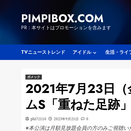
Skip
to
PIMPIBOX.COM
content
PR：本サイトはプロモーションを含みます
TVニューストレンド
アイドル
生活・ライ
ボメック
2021年7月23日（金）
ムS「重ねた足跡
phi72110
2023年9月21日
0
※本公演は月額見放題会員の方のみご視聴い