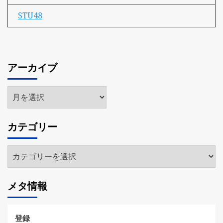
STU48
アーカイブ
ア
ー
カ
カテゴリー
イ
ブ
カ
テ
ゴ
メタ情報
リ
ー
登録