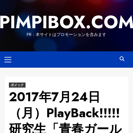
Skip
to
PIMPIBOX.CO
content
PR：本サイトはプロモーションを含みます
Primary
Menu
ボメック
2017年7月24日
（月）PlayBack!!!!!
研究生「青春ガール