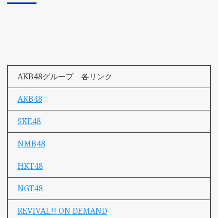
AKB48グループ 各リンク
AKB48
SKE48
NMB48
HKT48
NGT48
REVIVAL!! ON DEMAND