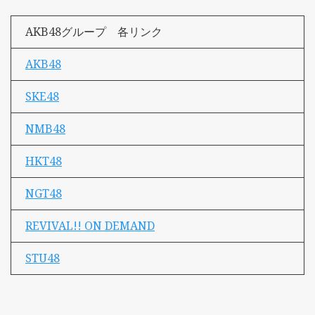
AKB48グループ 各リンク
AKB48
SKE48
NMB48
HKT48
NGT48
REVIVAL!! ON DEMAND
STU48