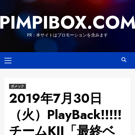
Skip
to
PIMPIBOX.CO
content
PR：本サイトはプロモーションを含みます
Primary
Menu
ボメック
2019年7月30日
（火）PlayBack!!!!!
チームKII「最終ベ