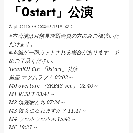
「0start」公演
phi72110
2023年8月24日
0
※本公演は月額見放題会員の方のみご視聴いた
だけます。
※本編が一部カットされる場合があります。予
めご了承ください。
TeamKII 6th 「0start」公演
前座 マツムラブ！ 00:03～
M0 overture （SKE48 ver.） 02:46～
M1 RESET 03:41～
M2 洗濯物たち 07:34～
M3 彼女になれますか？ 11:47～
M4 ウッホウッホホ 15:42～
MC 19:37～