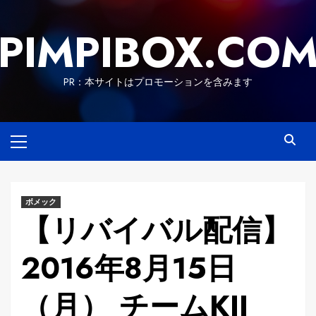
Skip
to
PIMPIBOX.CO
content
PR：本サイトはプロモーションを含みます
Primary
Menu
ボメック
【リバイバル配信】
2016年8月15日
（月） チームKII