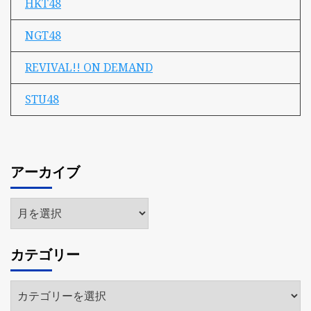
HKT48
NGT48
REVIVAL!! ON DEMAND
STU48
アーカイブ
ア
ー
カ
カテゴリー
イ
ブ
カ
テ