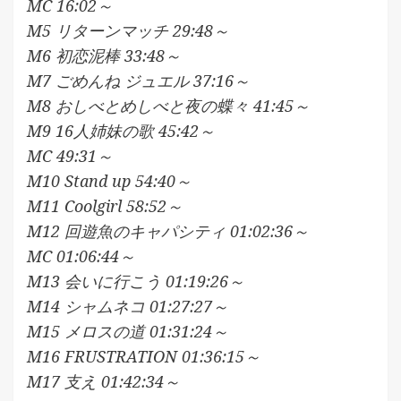
MC 16:02～
M5 リターンマッチ 29:48～
M6 初恋泥棒 33:48～
M7 ごめんね ジュエル 37:16～
M8 おしべとめしべと夜の蝶々 41:45～
M9 16人姉妹の歌 45:42～
MC 49:31～
M10 Stand up 54:40～
M11 Coolgirl 58:52～
M12 回遊魚のキャパシティ 01:02:36～
MC 01:06:44～
M13 会いに行こう 01:19:26～
M14 シャムネコ 01:27:27～
M15 メロスの道 01:31:24～
M16 FRUSTRATION 01:36:15～
M17 支え 01:42:34～