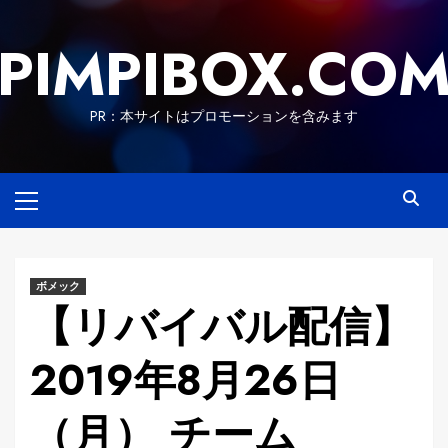
Skip
to
PIMPIBOX.CO
content
PR：本サイトはプロモーションを含みます
Primary
Menu
ボメック
【リバイバル配信】
2019年8月26日
（月） チーム