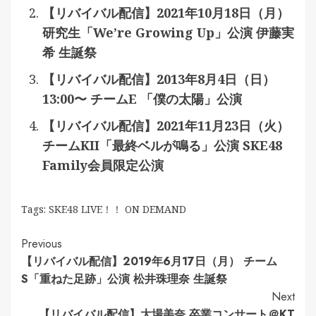
【リバイバル配信】2021年10月18日（月）
研究生「We’re Growing Up」公演 伊藤実
希 生誕祭
【リバイバル配信】2013年8月4日（日）
13:00〜 チームE 「僕の太陽」公演
【リバイバル配信】2021年11月23日（火）
チームKII「最終ベルが鳴る」公演 SKE48
Family会員限定公演
Tags:
SKE48 LIVE！！ ON DEMAND
Continue
Previous
【リバイバル配信】2019年6月17日（月） チーム
Reading
S「重ねた足跡」公演 松井珠理奈 生誕祭
Next
【リバイバル配信】大場美奈 卒業コンサート＠KT