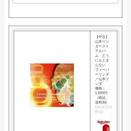
入
【中古】
山本リン
ダベスト
アルバ
ム どう
にもとま
らない
フィーバ
ーリンダ
／山本リ
ンダ
価格：
1,089円
（税込、
送料別)
(2024/2/12
時点)
楽