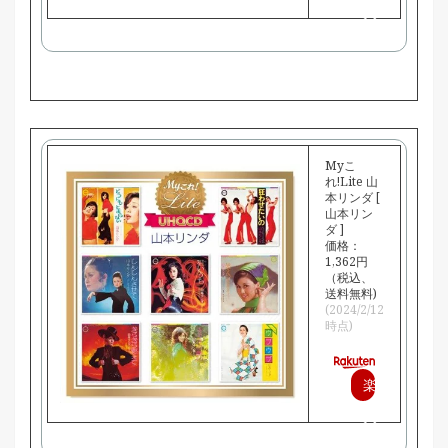
天
で
購
入
Myこ
れ!Lite 山
本リンダ [
山本リン
ダ ]
価格：
1,362円
（税込、
送料無料)
(2024/2/12
時点)
楽
天