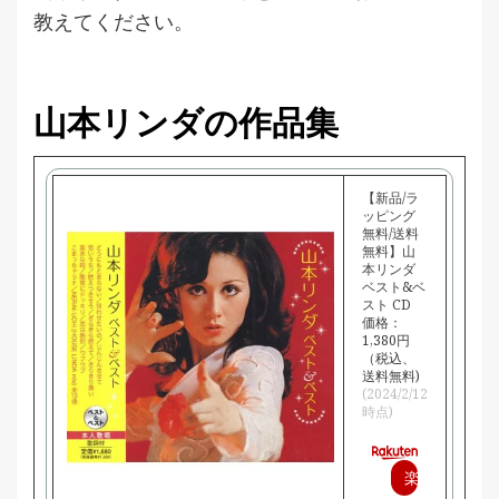
教えてください。
山本リンダの作品集
【新品/ラ
ッピング
無料/送料
無料】山
本リンダ
ベスト&ベ
スト CD
価格：
1,380円
（税込、
送料無料)
(2024/2/12
時点)
楽