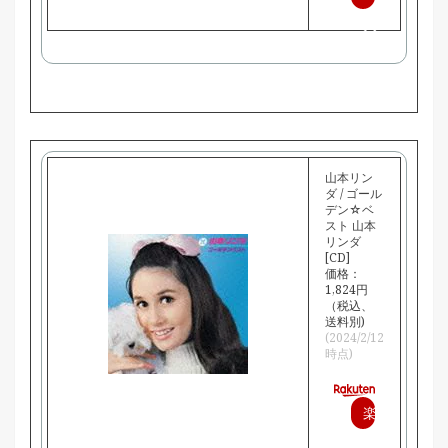
天
で
購
入
山本リン
ダ / ゴール
デン☆ベ
スト 山本
リンダ
[CD]
価格：
1,824円
（税込、
送料別)
(2024/2/12
時点)
楽
天