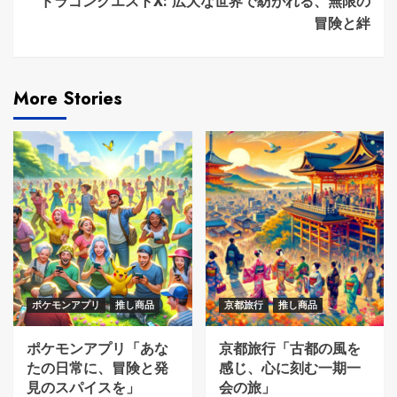
ドラゴンクエストX: 広大な世界で紡がれる、無限の
冒険と絆
More Stories
ポケモンアプリ
推し商品
京都旅行
推し商品
ポケモンアプリ「あな
京都旅行「古都の風を
たの日常に、冒険と発
感じ、心に刻む一期一
見のスパイスを」
会の旅」