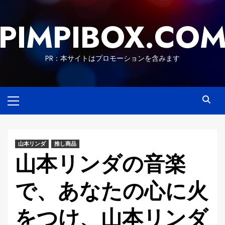
Skip
to
PIMPIBOX.CO
content
PR：本サイトはプロモーションを含みます
Primary
Menu
山本リンダ
推し商品
山本リンダの音楽
で、あなたの心に火
をつけ、山本リンダ