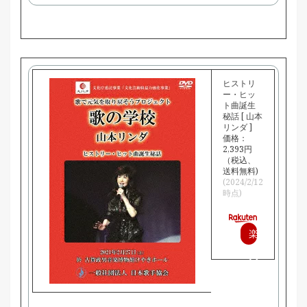
で
購
入
ヒストリ
ー・ヒッ
ト曲誕生
秘話 [ 山本
リンダ ]
価格：
2,393円
（税込、
送料無料)
(2024/2/12
時点)
楽
天
で
購