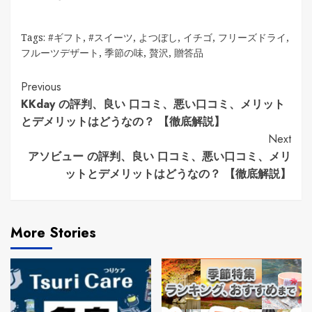
Tags:
#ギフト
,
#スイーツ
,
よつぼし
,
イチゴ
,
フリーズドライ
,
フルーツデザート
,
季節の味
,
贅沢
,
贈答品
Continue
Previous
KKday の評判、良い 口コミ、悪い口コミ、メリット
Reading
とデメリットはどうなの？ 【徹底解説】
Next
アソビュー の評判、良い 口コミ、悪い口コミ、メリ
ットとデメリットはどうなの？ 【徹底解説】
More Stories