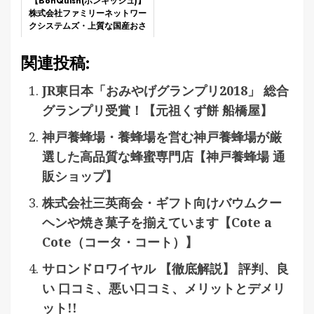
【BonQuish(ボンキッシュ)】
株式会社ファミリーネットワー
クシステムズ・上質な国産おさ
かな料理の定期便
関連投稿:
JR東日本「おみやげグランプリ2018」 総合
グランプリ受賞！【元祖くず餅 船橋屋】
神戸養蜂場・養蜂場を営む神戸養蜂場が厳
選した高品質な蜂蜜専門店【神戸養蜂場 通
販ショップ】
株式会社三英商会・ギフト向けバウムクー
ヘンや焼き菓子を揃えています【Cote a
Cote（コータ・コート）】
サロンドロワイヤル 【徹底解説】 評判、良
い 口コミ、悪い口コミ、メリットとデメリ
ット!!