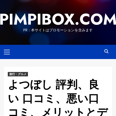
Skip
to
PIMPIBOX.CO
content
PR：本サイトはプロモーションを含みます
Primary
Menu
旅行・グルメ
よつぼし 評判、良
い 口コミ、悪い口
コミ、メリットとデ