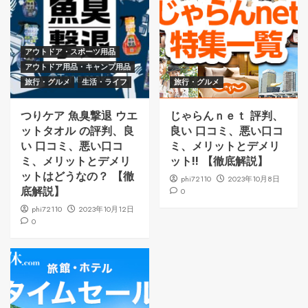
アウトドア・スポーツ用品
アウトドア用品・キャンプ用品
旅行・グルメ
生活・ライフ
旅行・グルメ
つりケア 魚臭撃退 ウエ
じゃらんｎｅｔ 評判、
ットタオル の評判、良
良い 口コミ、悪い口コ
い 口コミ、悪い口コ
ミ、メリットとデメリ
ミ、メリットとデメリ
ット!! 【徹底解説】
ットはどうなの？ 【徹
phi72110
2023年10月8日
底解説】
0
phi72110
2023年10月12日
0