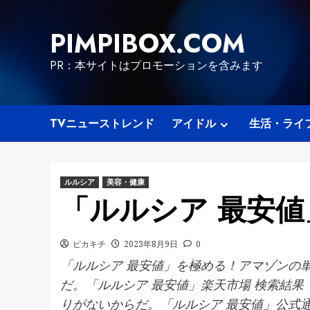
Skip
to
PIMPIBOX.COM
content
PR：本サイトはプロモーションを含みます
TVニューストレンド
アイドル
生活・ライ
ルルシア
美容・健康
「ルルシア 最安
ピカキチ
2023年8月9日
0
「ルルシア 最安値」を極める！アマゾンの
だ。「ルルシア 最安値」楽天市場 検索結
りがないからだ。「ルルシア 最安値」公式