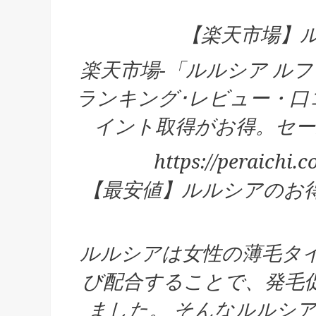
【楽天市場】ル
楽天市場-「ルルシア ル
ランキング･レビュー・口
イント取得がお得。セー
https://peraichi
【最安値】ルルシアのお得
ルルシアは女性の薄毛タイ
び配合することで、発毛
ました。 そんなルルシア