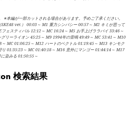
。 ※本編が一部カットされる場合があります。予めご了承ください。
（SKE48 ver.） 00:03～ M1 重力シンパシー 00:57～ M2 キミが思って
KEフェスティバル 12:12～ MC 16:24～ M5 お手上げララバイ 33:46～
グリーライオン 45:25～ M9 1994年の雷鳴 49:49～ MC 53:41～ M10
～ MC 01:06:25～ M12 ハートのベクトル 01:19:45～ M13 キンモク
り 01:35:23～ MC 01:40:18～ M16 意外にマンゴー 01:44:14～ M17
染みる 01:50:55～
on 検索結果