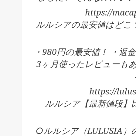
https://ma
ルルシアの最安値はどこ
・980円の最安値！ ・返
3ヶ月使ったレビューもあり
https://lul
ルルシア【最新値段】
○ルルシア（LULUSIA