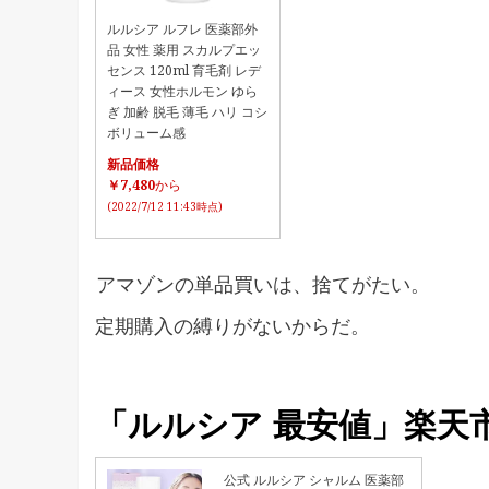
ルルシア ルフレ 医薬部外
品 女性 薬用 スカルプエッ
センス 120ml 育毛剤 レデ
ィース 女性ホルモン ゆら
ぎ 加齢 脱毛 薄毛 ハリ コシ
ボリューム感
新品価格
￥7,480
から
(2022/7/12 11:43時点)
アマゾンの単品買いは、捨てがたい。
定期購入の縛りがないからだ。
「ルルシア 最安値」楽天
公式 ルルシア シャルム 医薬部