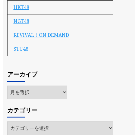
HKT48
NGT48
REVIVAL!! ON DEMAND
STU48
アーカイブ
ア
ー
カ
カテゴリー
イ
ブ
カ
テ