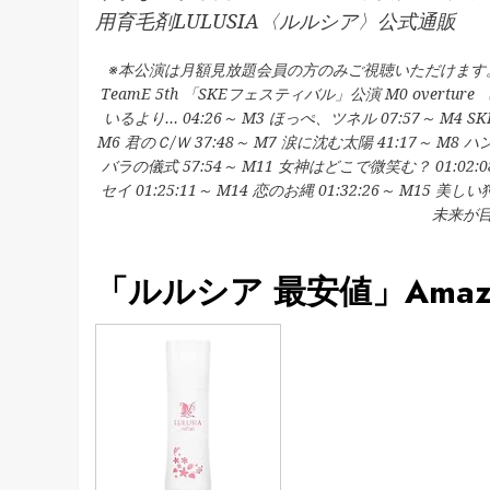
用育毛剤LULUSIA〈ルルシア〉公式通販
※本公演は月額見放題会員の方のみご視聴いただけます
TeamE 5th 「SKEフェスティバル」公演 M0 overture 
いるより… 04:26～ M3 ほっぺ、ツネル 07:57～ M4 S
M6 君のＣ/Ｗ 37:48～ M7 涙に沈む太陽 41:17～ M8 ハン
バラの儀式 57:54～ M11 女神はどこで微笑む？ 01:02:08
セイ 01:25:11～ M14 恋のお縄 01:32:26～ M15 美しい狩
未来が目に
「ルルシア 最安値」Amaz