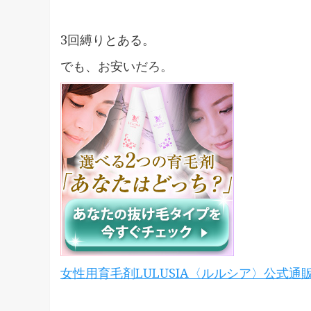
3回縛りとある。
でも、お安いだろ。
女性用育毛剤LULUSIA〈ルルシア〉公式通