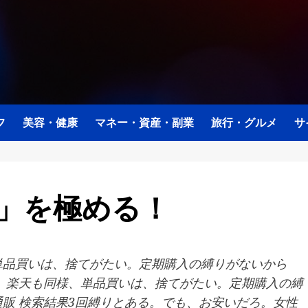
フ
美容・健康
マネー・資産・副業
旅行・グルメ
サ
値」を極める！
単品買いは、捨てがたい。定期購入の縛りがないから
果 楽天も同様、単品買いは、捨てがたい。定期購入の縛
通販 検索結果3回縛りとある。でも、お安いだろ。女性