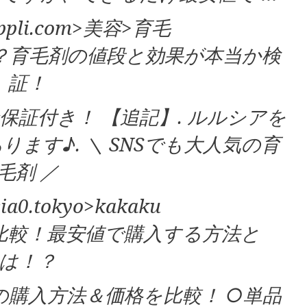
cappli.com>美容>育毛
？育毛剤の値段と効果が本当か検
証！
金保証付き！ 【追記】. ルルシアを
ます♪. ＼ SNSでも大人気の育
毛剤 ／
usia0.tokyo>kakaku
比較！最安値で購入する方法と
は！？
）の購入方法＆価格を比較！ ○単品