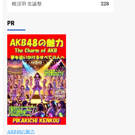
根涼羽 生誕祭
228
PR
AKB48の魅力