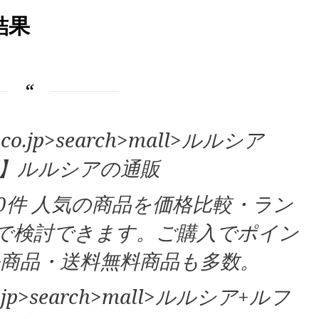
結果
ten.co.jp>search>mall>ルルシア
】ルルシアの通販
30件 人気の商品を価格比較・ラン
で検討できます。ご購入でポイン
商品・送料無料商品も多数。
n.co.jp>search>mall>ルルシア+ルフ