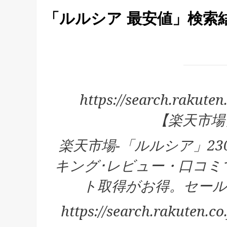
「ルルシア 最安値」検索
https://search.raku
【楽天市場
楽天市場-「ルルシア」2
キング･レビュー・口コミ
ト取得がお得。セール
https://search.rakute