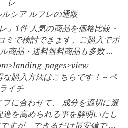
レ
ルシア ルフレの通販
フレ」1件 人気の商品を価格比較・
コミで検討できます。ご購入でポ
ル商品・送料無料商品も多数 …
.com>landing_pages>view
な購入方法はこちらです！ – ペ
ライチ
プに合わせて、 成分を適切に選
促進を高められる事を解明いたし
ですが、できるだけ最安値で …