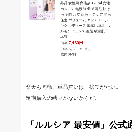
外品 女性用 育毛剤 120ml 女性
ホルモン 無添加 保湿 薄毛 抜け
毛 予防 頭皮 育毛 ヘアケア 発毛
促進 ボリューム アンチエイジ
ング レディース 敏感肌 薬用 ホ
ルモンバランス 産後 敏感肌 日
本製
7,480円
価格:
(2022/7/12 11:45時点)
感想(0件)
楽天も同様、単品買いは、捨てがたい。
定期購入の縛りがないからだ。
「ルルシア 最安値」公式