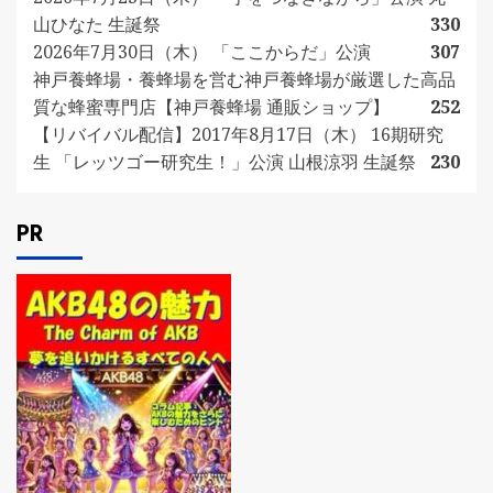
山ひなた 生誕祭
330
2026年7月30日（木） 「ここからだ」公演
307
神戸養蜂場・養蜂場を営む神戸養蜂場が厳選した高品
質な蜂蜜専門店【神戸養蜂場 通販ショップ】
252
【リバイバル配信】2017年8月17日（木） 16期研究
生 「レッツゴー研究生！」公演 山根涼羽 生誕祭
230
PR