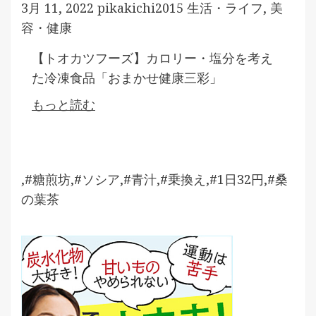
3月 11, 2022
pikakichi2015
生活・ライフ
,
美
容・健康
【トオカツフーズ】カロリー・塩分を考え
た冷凍食品「おまかせ健康三彩」
もっと読む
,#糖煎坊,#ソシア,#青汁,#乗換え,#1日32円,#桑
の葉茶