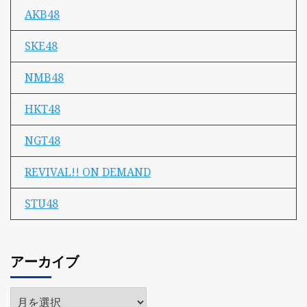
AKB48
SKE48
NMB48
HKT48
NGT48
REVIVAL!! ON DEMAND
STU48
アーカイブ
ア