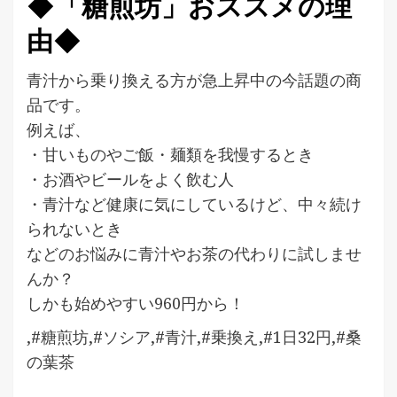
◆「糖煎坊」おススメの理
由◆
青汁から乗り換える方が急上昇中の今話題の商
品です。
例えば、
・甘いものやご飯・麺類を我慢するとき
・お酒やビールをよく飲む人
・青汁など健康に気にしているけど、中々続け
られないとき
などのお悩みに青汁やお茶の代わりに試しませ
んか？
しかも始めやすい960円から！
,#糖煎坊,#ソシア,#青汁,#乗換え,#1日32円,#桑
の葉茶