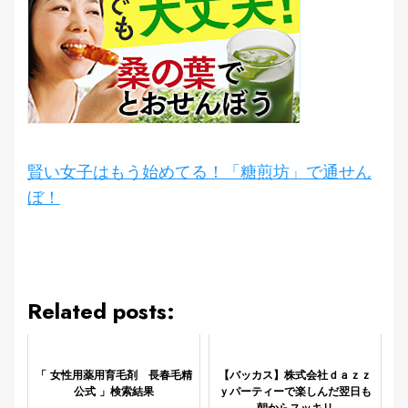
賢い女子はもう始めてる！「糖煎坊」で通せん
ぼ！
Related posts:
「 女性用薬用育毛剤 長春毛精
【バッカス】株式会社ｄａｚｚ
公式 」検索結果
ｙパーティーで楽しんだ翌日も