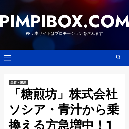
Skip
to
PIMPIBOX.CO
content
PR：本サイトはプロモーションを含みます
Primary
Menu
美容・健康
「糖煎坊」株式会社
ソシア・青汁から乗
換える方急増中！1