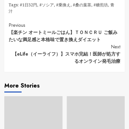
Tags:
#1日32円
,
#ソシア
,
#乗換え
,
#桑の葉茶
,
#糖煎坊
,
青
汁
Continue
Previous
【楽チン オートミールごはん】ＴＯＮＣＲＵ ご飯み
Reading
たいな満足感と本格味で置き換えダイエット
Next
【eLife（イーライフ）】スマホ完結！医師が処方す
るオンライン発毛治療
More Stories