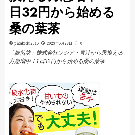
日32円から始める
桑の葉茶
pikakichi2015
2023年5月28日
0
「糖煎坊」株式会社ソシア・青汁から乗換える
方急増中！1日32円から始める桑の葉茶