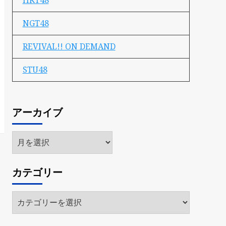
HKT48
NGT48
REVIVAL!! ON DEMAND
STU48
アーカイブ
ア
ー
カ
カテゴリー
イ
ブ
カ
テ
ゴ