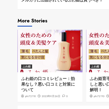
メルカリに出品されているふわ姫は買うべき？
Reading
More Stories
ふわ姫
ふわ姫
ふわ姫の口コミレビュー：効
ふわ姫育
果なし？悪い口コミと対策に
しと悪い
ついて
解明！
phi72110
2023年9月26日
0
phi72110