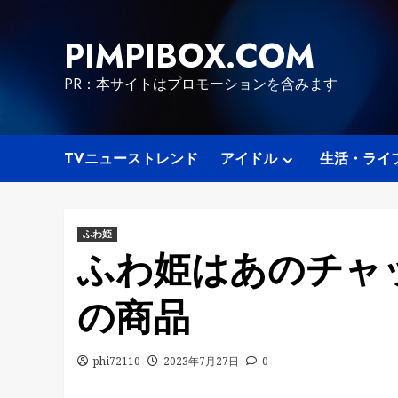
Skip
to
PIMPIBOX.COM
content
PR：本サイトはプロモーションを含みます
TVニューストレンド
アイドル
生活・ライ
ふわ姫
ふわ姫はあのチャ
の商品
phi72110
2023年7月27日
0