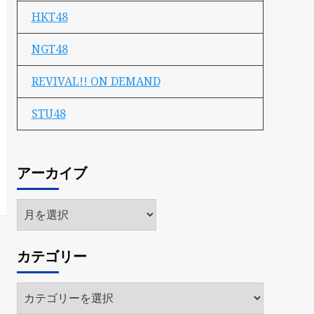
HKT48
NGT48
REVIVAL!! ON DEMAND
STU48
アーカイブ
ア
ー
カ
カテゴリー
イ
ブ
カ
テ