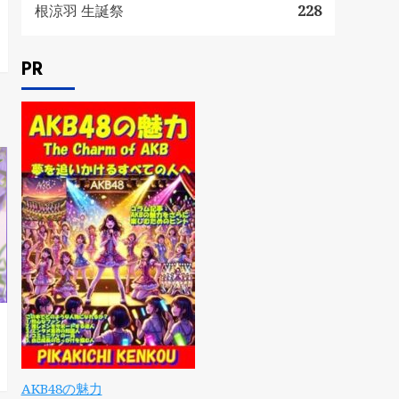
根涼羽 生誕祭
228
PR
AKB48の魅力