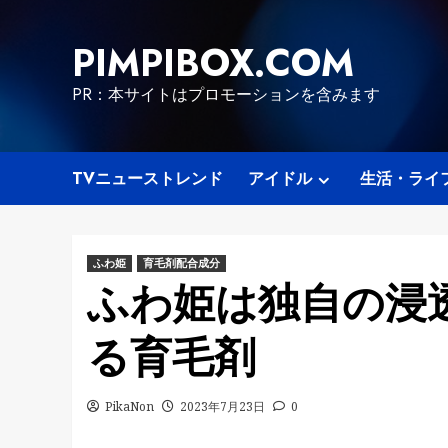
Skip
to
PIMPIBOX.COM
content
PR：本サイトはプロモーションを含みます
TVニューストレンド
アイドル
生活・ライ
ふわ姫
育毛剤配合成分
ふわ姫は独自の浸
る育毛剤
PikaNon
2023年7月23日
0