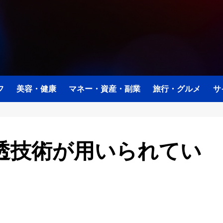
フ
美容・健康
マネー・資産・副業
旅行・グルメ
サ
透技術が用いられてい