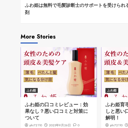
ふわ姫は無料で毛髪診断士のサポートを受けられ
Reading
剤
More Stories
ふわ姫
ふわ姫
ふわ姫の口コミレビュー：効
ふわ姫育
果なし？悪い口コミと対策に
しと悪い
ついて
解明！
phi72110
2023年9月26日
0
phi72110