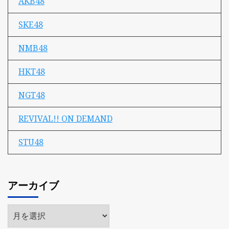
AKB48
SKE48
NMB48
HKT48
NGT48
REVIVAL!! ON DEMAND
STU48
アーカイブ
ア
ー