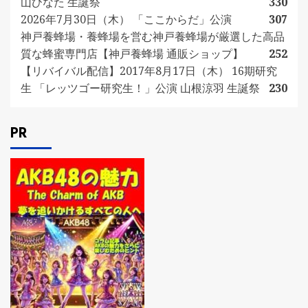
山ひなた 生誕祭
330
2026年7月30日（木） 「ここからだ」公演
307
神戸養蜂場・養蜂場を営む神戸養蜂場が厳選した高品
質な蜂蜜専門店【神戸養蜂場 通販ショップ】
252
【リバイバル配信】2017年8月17日（木） 16期研究
生 「レッツゴー研究生！」公演 山根涼羽 生誕祭
230
PR