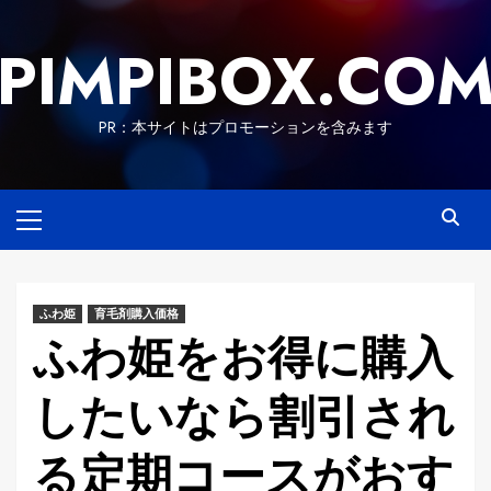
Skip
to
PIMPIBOX.CO
content
PR：本サイトはプロモーションを含みます
Primary
Menu
ふわ姫
育毛剤購入価格
ふわ姫をお得に購入
したいなら割引され
る定期コースがおす