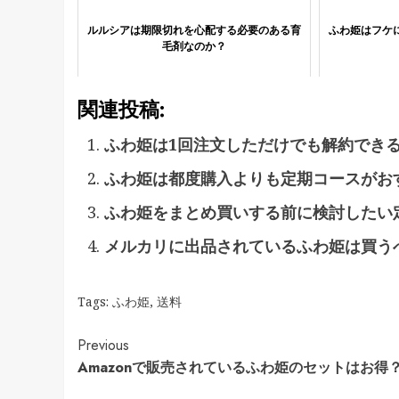
ルルシアは期限切れを心配する必要のある育
ふわ姫はフケ
毛剤なのか？
関連投稿:
ふわ姫は1回注文しただけでも解約でき
ふわ姫は都度購入よりも定期コースがお
ふわ姫をまとめ買いする前に検討したい
メルカリに出品されているふわ姫は買う
Tags:
ふわ姫
,
送料
Continue
Previous
Amazonで販売されているふわ姫のセットはお得
Reading