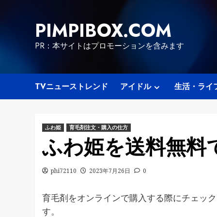
Skip
to
PIMPIBOX.COM
content
PR：本サイトはプロモーションを含みます
TVニューストレンド
アイドル
生活・ライ
ふわ姫
育毛剤注文・購入の仕方
ふわ姫を送料無料
phi72110
2023年7月26日
0
育毛剤をオンラインで購入する際にチェック
す。