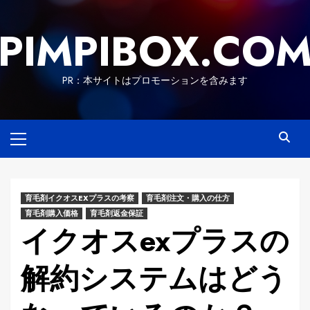
Skip
to
PIMPIBOX.CO
content
PR：本サイトはプロモーションを含みます
Primary
Menu
育毛剤イクオスEXプラスの考察
育毛剤注文・購入の仕方
育毛剤購入価格
育毛剤返金保証
イクオスexプラスの
解約システムはどう