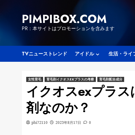
Skip
to
PIMPIBOX.COM
content
PR：本サイトはプロモーションを含みます
TVニューストレンド
アイドル
生活・ライ
女性育毛
育毛剤イクオスEXプラスの考察
育毛剤配合成分
イクオスexプラ
剤なのか？
phi72110
2023年8月17日
0