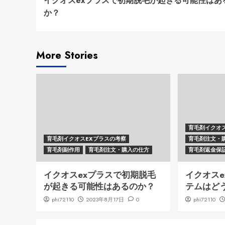
イクオスexプラスで初期脱毛が起きる可能性はあ
Reading
か？
More Stories
育毛剤イクオ
育毛剤イクオスEXプラスの考察
育毛剤注文・
育毛剤副作用
育毛剤注文・購入の仕方
育毛剤返金保
イクオスexプラスで初期脱毛
イクオス
が起きる可能性はあるのか？
テムはど
phi72110
2023年8月17日
0
phi72110