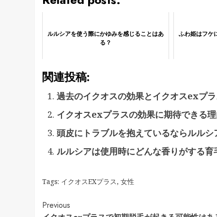
ルルシアを使う際にかゆみを感じることはあ
ふわ姫はフケ
る？
関連投稿:
過去のイクオスの効果とイクオスexプ
イクオスexプラスの効果に期待できる
頭皮にトラブルを抱えているならルルシ
ルルシアは使用時にどんな香りがする育
Tags:
イクオスEXプラス
,
女性
Continue
Previous