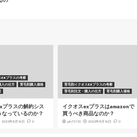
るの
スEXプラスの考察
購入の仕方
育毛剤購入価格
育毛剤イクオスEXプラスの考察
証
育毛剤注文・購入の仕方
育毛剤購入価格
exプラスの解約シス
イクオスexプラスはamazonで
うなっているのか？
買うべき商品なのか？
2023年8月16日
0
phi72110
2023年8月16日
0