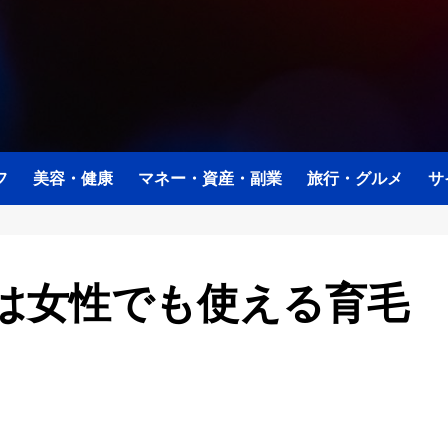
フ
美容・健康
マネー・資産・副業
旅行・グルメ
サ
スは女性でも使える育毛