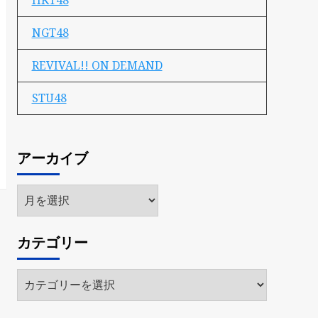
HKT48
NGT48
REVIVAL!! ON DEMAND
STU48
アーカイブ
ア
ー
カ
カテゴリー
イ
ブ
カ
テ
ゴ