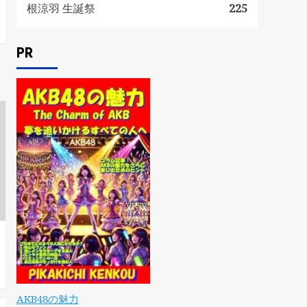
根涼羽 生誕祭
225
PR
AKB48の魅力