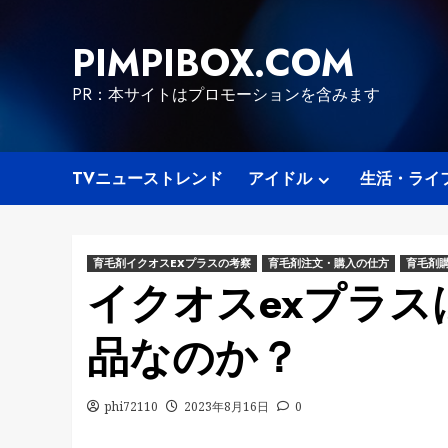
Skip
to
PIMPIBOX.COM
content
PR：本サイトはプロモーションを含みます
TVニューストレンド
アイドル
生活・ライ
育毛剤イクオスEXプラスの考察
育毛剤注文・購入の仕方
育毛剤
イクオスexプラスは
品なのか？
phi72110
2023年8月16日
0