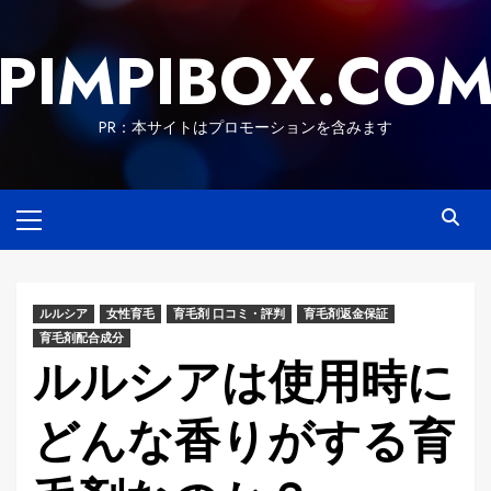
Skip
to
PIMPIBOX.CO
content
PR：本サイトはプロモーションを含みます
Primary
Menu
ルルシア
女性育毛
育毛剤 口コミ・評判
育毛剤返金保証
育毛剤配合成分
ルルシアは使用時に
どんな香りがする育