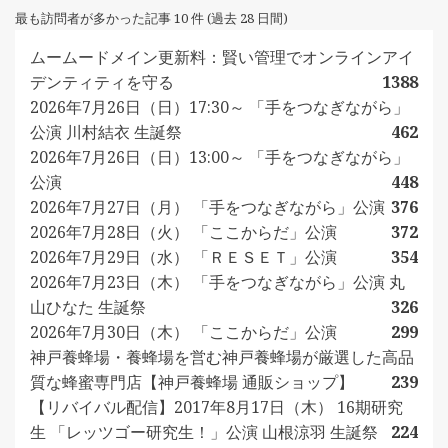
最も訪問者が多かった記事 10 件 (過去 28 日間)
ムームードメイン更新料：賢い管理でオンラインアイ
デンティティを守る
1388
2026年7月26日（日）17:30～ 「手をつなぎながら」
公演 川村結衣 生誕祭
462
2026年7月26日（日）13:00～ 「手をつなぎながら」
公演
448
2026年7月27日（月） 「手をつなぎながら」公演
376
2026年7月28日（火） 「ここからだ」公演
372
2026年7月29日（水） 「ＲＥＳＥＴ」公演
354
2026年7月23日（木） 「手をつなぎながら」公演 丸
山ひなた 生誕祭
326
2026年7月30日（木） 「ここからだ」公演
299
神戸養蜂場・養蜂場を営む神戸養蜂場が厳選した高品
質な蜂蜜専門店【神戸養蜂場 通販ショップ】
239
【リバイバル配信】2017年8月17日（木） 16期研究
生 「レッツゴー研究生！」公演 山根涼羽 生誕祭
224