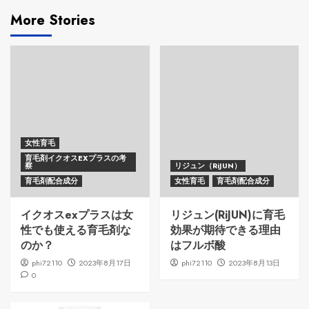
More Stories
女性育毛
育毛剤イクオスEXプラスの考
察
リジュン（RiJUN）
育毛剤配合成分
女性育毛
育毛剤配合成分
イクオスexプラスは女
リジュン(RiJUN)に育毛
性でも使える育毛剤な
効果が期待できる理由
のか？
はフルボ酸
phi72110
2023年8月17日
phi72110
2023年8月13日
0