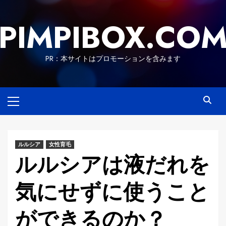
Skip
to
PIMPIBOX.CO
content
PR：本サイトはプロモーションを含みます
Primary
Menu
ルルシア
女性育毛
ルルシアは液だれを
気にせずに使うこと
ができるのか？