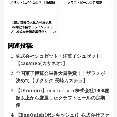
メリットはどうなの？ 【徹底解
クラフトビールの定期便
説】
【餡が自慢の大阪の和菓子屋
福壽堂秀信オンラインショッ
プ】株式会社福寿堂秀信/ここの
あんこは、生きている。
関連投稿:
株式会社シュゼット・洋菓子シュゼット
【casaneo(カサネオ)】
全国菓子博覧会栄誉大賞受賞！！ザラメが
決めて【ザクザク 長崎カステラ】
【Otomoni】ｍｅｕｒｏｎ株式会社1900種
類以上から厳選したクラフトビールの定期
便
【BonQuish(ボンキッシュ)】株式会社ファ