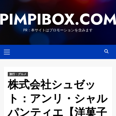
Skip
to
PIMPIBOX.CO
content
PR：本サイトはプロモーションを含みます
Primary
Menu
旅行・グルメ
株式会社シュゼッ
ト：アンリ・シャル
パンティエ【洋菓子