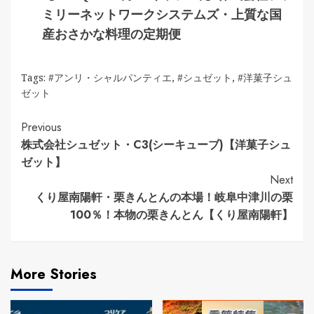
ミリーネットワークシステムズ・上質な国
産おさかな料理の定期便
Tags:
#アンリ・シャルパンティエ
,
#シュゼット
,
#洋菓子シュ
ゼット
Continue
Previous
株式会社シュゼット・C3(シーキューブ)【洋菓子シュ
Reading
ゼット】
Next
くり屋南陽軒・栗きんとんの本場！岐阜中津川の栗
100％！本物の栗きんとん【くり屋南陽軒】
More Stories