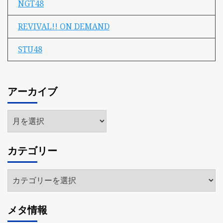
NGT48
REVIVAL!! ON DEMAND
STU48
アーカイブ
ア
ー
カ
カテゴリー
イ
ブ
カ
テ
ゴ
メタ情報
リ