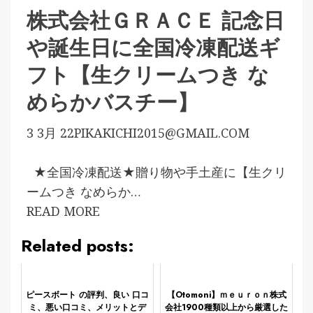
株式会社ＧＲＡＣＥ 記念日
や誕生日に全国冷凍配送ギ
フト【生クリームつき な
めらかバスチー】
3 3月 22
PIKAKICHI2015@GMAIL.COM
★全国冷凍配送★贈り物や手土産に【生クリ
ームつき なめらか…
READ MORE
Related posts:
ピースボート の評判、良い 口コ
【Otomoni】ｍｅｕｒｏｎ株式
ミ、悪い口コミ、メリットとデ
会社1900種類以上から厳選した