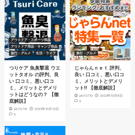
アウトドア・スポーツ用品
アウトドア用品・キャンプ用品
旅行・グルメ
生活・ライフ
旅行・グルメ
つりケア 魚臭撃退 ウエ
じゃらんｎｅｔ 評判、
ットタオル の評判、良
良い 口コミ、悪い口コ
い 口コミ、悪い口コ
ミ、メリットとデメリ
ミ、メリットとデメリ
ット!! 【徹底解説】
ットはどうなの？ 【徹
phi72110
2023年10月8日
底解説】
0
phi72110
2023年10月12日
0