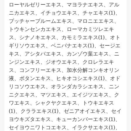
ローヤルゼリーエキス、マヨラナエキス、アル
ニカエキス、イチョウエキス、チャエキス(1)、
ブッチャーブルームエキス、マロニエエキス、
トウキンセンカエキス、ローマカミツレエキ
ス、シナノキエキス、カモミラエキス(1)、オト
ギリソウエキス、ベニバナエキス(1)、セージエ
キス、アシタバエキス、カンゾウ葉エキス、ニ
ンジンエキス、ジオウエキス、クロレラエキ
ス、コンフリーエキス、加水分解コンキオリン
液、ボタンエキス、ヒキオコシエキス(1)、オド
リコソウエキス、オランダカラシエキス、ニン
ニクエキス、マツエキス、エイジツエキス、ク
ワエキス、シャクヤクエキス、トウキエキス
(1)、クララエキス(1)、ゼニアオイエキス、セイ
ヨウキズタエキス、キューカンバーエキス(1)、
セイヨウニワトコエキス、イラクサエキス(1)、