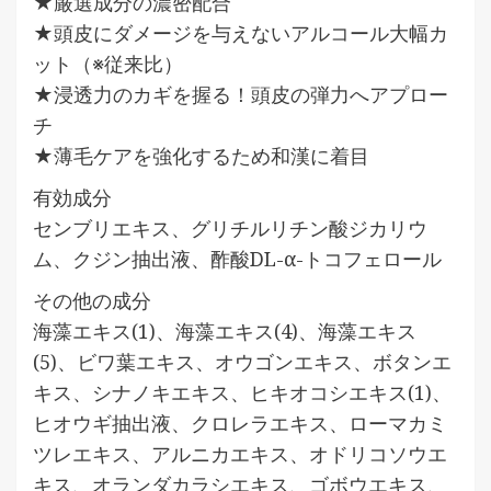
★厳選成分の濃密配合
★頭皮にダメージを与えないアルコール大幅カ
ット（※従来比）
★浸透力のカギを握る！頭皮の弾力へアプロー
チ
★薄毛ケアを強化するため和漢に着目
有効成分
センブリエキス、グリチルリチン酸ジカリウ
ム、クジン抽出液、酢酸DL-α-トコフェロール
その他の成分
海藻エキス(1)、海藻エキス(4)、海藻エキス
(5)、ビワ葉エキス、オウゴンエキス、ボタンエ
キス、シナノキエキス、ヒキオコシエキス(1)、
ヒオウギ抽出液、クロレラエキス、ローマカミ
ツレエキス、アルニカエキス、オドリコソウエ
キス、オランダカラシエキス、ゴボウエキス、