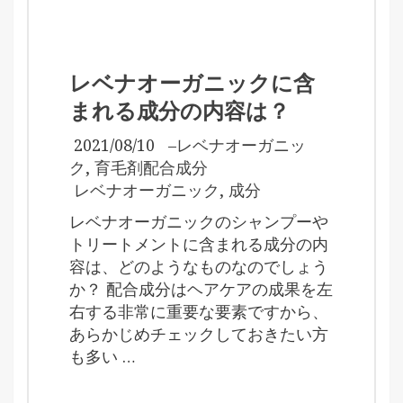
レベナオーガニックに含
まれる成分の内容は？
2021/08/10
–
レベナオーガニッ
ク
,
育毛剤配合成分
レベナオーガニック
,
成分
レベナオーガニックのシャンプーや
トリートメントに含まれる成分の内
容は、どのようなものなのでしょう
か？ 配合成分はヘアケアの成果を左
右する非常に重要な要素ですから、
あらかじめチェックしておきたい方
も多い …