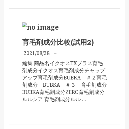
育毛剤成分比較(試用2)
2021/08/28
–
編集 商品名イクオスEXプラス育毛
剤成分イクオス育毛剤成分チャップ
アップ育毛剤成分BUBKA ＃２育毛
剤成分 BUBKA ＃３ 育毛剤成分
BUBKA育毛剤成分ZERO育毛剤成分
ルルシア 育毛剤成分ルル …