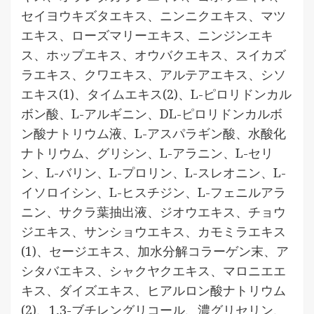
セイヨウキズタエキス、ニンニクエキス、マツ
エキス、ローズマリーエキス、ニンジンエキ
ス、ホップエキス、オウバクエキス、スイカズ
ラエキス、クワエキス、アルテアエキス、シソ
エキス(1)、タイムエキス(2)、L-ピロリドンカル
ボン酸、L-アルギニン、DL-ピロリドンカルボ
ン酸ナトリウム液、L-アスパラギン酸、水酸化
ナトリウム、グリシン、L-アラニン、L-セリ
ン、L-バリン、L-プロリン、L-スレオニン、L-
イソロイシン、L-ヒスチジン、L-フェニルアラ
ニン、サクラ葉抽出液、ジオウエキス、チョウ
ジエキス、サンショウエキス、カモミラエキス
(1)、セージエキス、加水分解コラーゲン末、ア
シタバエキス、シャクヤクエキス、マロニエエ
キス、ダイズエキス、ヒアルロン酸ナトリウム
(2)、1,3-ブチレングリコール、濃グリセリン、