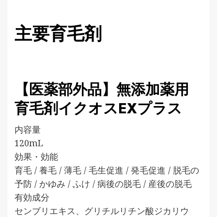
主要育毛剤
【医薬部外品】無添加薬用
育毛剤イクオスEXプラス
内容量
120mL
効果・効能
育毛 / 養毛 / 薄毛 / 毛生促進 / 発毛促進 / 脱毛の
予防 / かゆみ / ふけ / 病後の脱毛 / 産後の脱毛
有効成分
センブリエキス、グリチルリチン酸ジカリウ