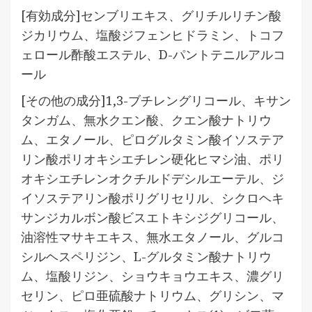
[有効成分]センブリエキス、グリチルリチン酸
ジカリウム、塩酸ジフェンヒドラミン、トコフ
ェロール酢酸エステル、D-パントテニルアルコ
ール
[その他の成分]1,3-ブチレングリコール、キサン
タンガム、無水クエン酸、クエン酸ナトリウ
ム、エタノール、ピログルタミン酸イソステア
リン酸ポリオキシエチレン硬化ヒマシ油、ポリ
オキシエチレンオクチルドデシルエーテル、ジ
イソステアリン酸ポリグリセリル、シクロヘキ
サンジカルボン酸ビスエトキシジグリコール、
油溶性マサキエキス、無水エタノール、グルコ
シルヘスペリジン、L-グルタミン酸ナトリウ
ム、塩酸リジン、ショウキョウエキス、濃グリ
セリン、ピロ亜硫酸ナトリウム、グリシン、マ