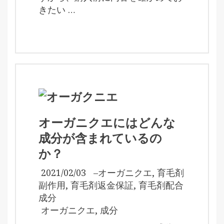
きたい …
オーガニクエにはどんな
成分が含まれているの
か？
2021/02/03
–
オーガニクエ
,
育毛剤
副作用
,
育毛剤返金保証
,
育毛剤配合
成分
オーガニクエ
,
成分