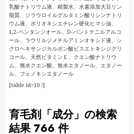
乳酸ナトリウム液、精製水、水素添加大豆リン
脂質、ジラウロイルグルタミン酸リシンナトリ
ウム液、ポリオキシエチレン硬化ヒマシ油、
1,2-ペンタンジオール、D-パントテニルアルコ
ール、ラウリルジメチルアミンオキシド液、シ
クロヘキサンジカルボン酸ビスエトキシジグリ
コール、天然ビタミンＥ、クエン酸ナトリウ
ム、無水クエン酸、無水エタノール、エタノー
ル、フェノキシエタノール
[table id=10 /]
育毛剤「成分」の検索
結果 766 件