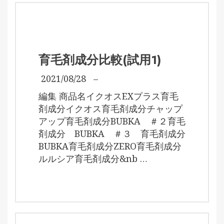
育毛剤成分比較(試用1)
2021/08/28
–
編集 商品名イクオスEXプラス育毛
剤成分イクオス育毛剤成分チャップ
アップ育毛剤成分BUBKA ＃２育毛
剤成分 BUBKA ＃３ 育毛剤成分
BUBKA育毛剤成分ZERO育毛剤成分
ルルシア育毛剤成分&nb …