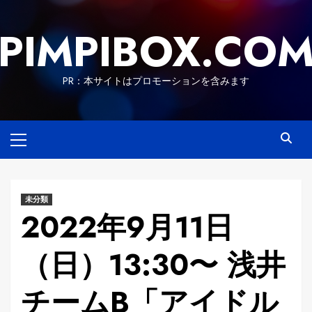
Skip
to
PIMPIBOX.CO
content
PR：本サイトはプロモーションを含みます
Primary
Menu
未分類
2022年9月11日
（日）13:30〜 浅井
チームB「アイドル