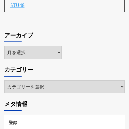
STU48
アーカイブ
ア
ー
カ
カテゴリー
イ
ブ
カ
テ
ゴ
メタ情報
リ
ー
登録