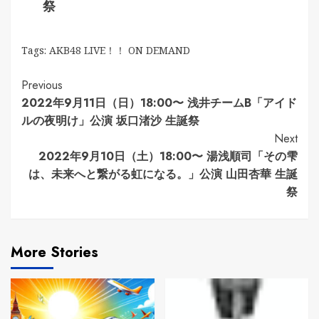
祭
Tags:
AKB48 LIVE！！ ON DEMAND
Continue
Previous
2022年9月11日（日）18:00〜 浅井チームB「アイド
Reading
ルの夜明け」公演 坂口渚沙 生誕祭
Next
2022年9月10日（土）18:00〜 湯浅順司「その雫
は、未来へと繋がる虹になる。」公演 山田杏華 生誕
祭
More Stories