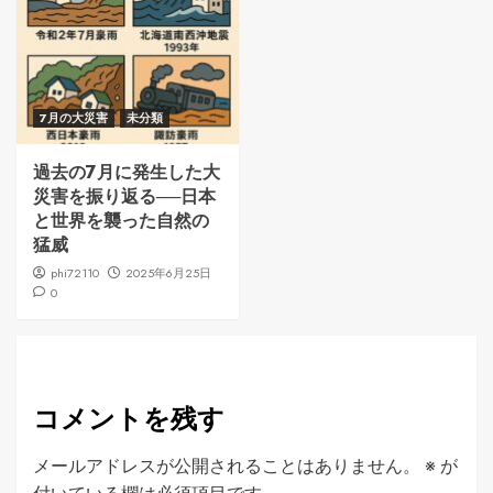
7月の大災害
未分類
過去の7月に発生した大
災害を振り返る──日本
と世界を襲った自然の
猛威
phi72110
2025年6月25日
0
コメントを残す
メールアドレスが公開されることはありません。
※
が