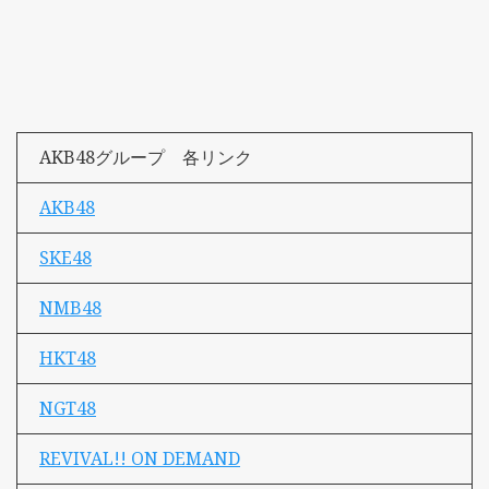
AKB48グループ 各リンク
AKB48
SKE48
NMB48
HKT48
NGT48
REVIVAL!! ON DEMAND