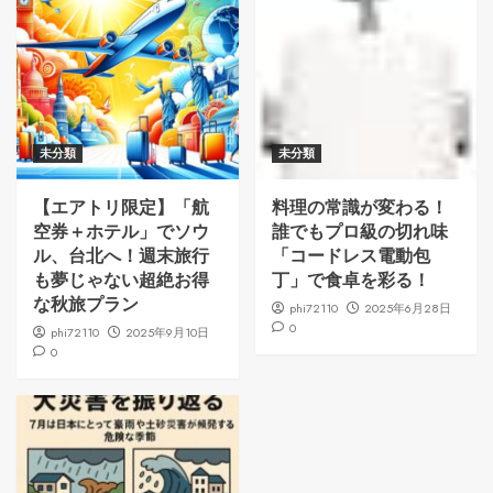
未分類
未分類
【エアトリ限定】「航
料理の常識が変わる！
空券＋ホテル」でソウ
誰でもプロ級の切れ味
ル、台北へ！週末旅行
「コードレス電動包
も夢じゃない超絶お得
丁」で食卓を彩る！
な秋旅プラン
phi72110
2025年6月28日
0
phi72110
2025年9月10日
0