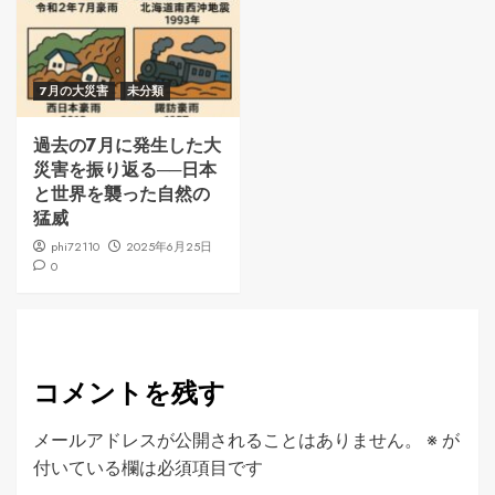
7月の大災害
未分類
過去の7月に発生した大
災害を振り返る──日本
と世界を襲った自然の
猛威
phi72110
2025年6月25日
0
コメントを残す
メールアドレスが公開されることはありません。
※
が
付いている欄は必須項目です