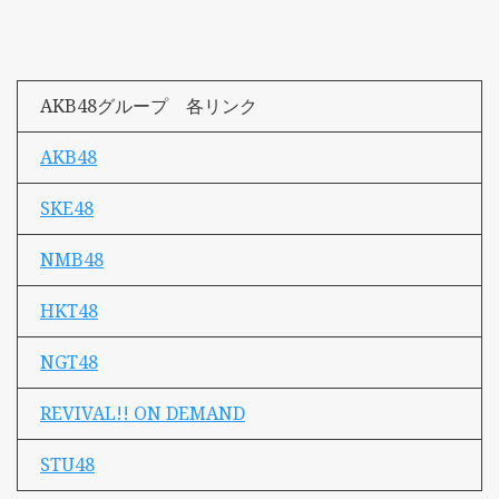
AKB48グループ 各リンク
AKB48
SKE48
NMB48
HKT48
NGT48
REVIVAL!! ON DEMAND
STU48