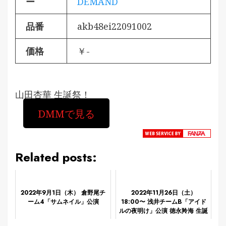
ー
DEMAND
品番
akb48ei22091002
価格
￥-
山田杏華 生誕祭！
DMMで見る
Related posts:
2022年9月1日（木） 倉野尾チ
2022年11月26日（土）
ーム4「サムネイル」公演
18:00〜 浅井チームB「アイド
ルの夜明け」公演 徳永羚海 生誕
祭