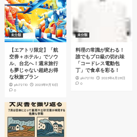
未分類
未分類
【エアトリ限定】「航
料理の常識が変わる！
空券＋ホテル」でソウ
誰でもプロ級の切れ味
ル、台北へ！週末旅行
「コードレス電動包
も夢じゃない超絶お得
丁」で食卓を彩る！
な秋旅プラン
phi72110
2025年6月28日
0
phi72110
2025年9月10日
0