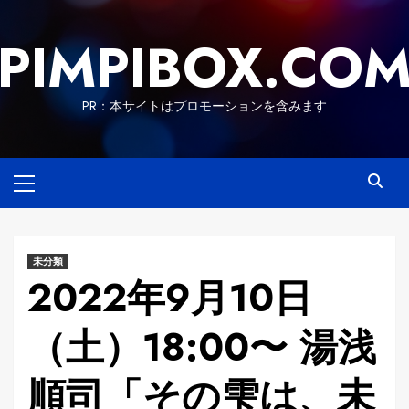
Skip
to
PIMPIBOX.CO
content
PR：本サイトはプロモーションを含みます
Primary
Menu
未分類
2022年9月10日
（土）18:00〜 湯浅
順司「その雫は、未