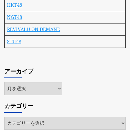
HKT48
NGT48
REVIVAL!! ON DEMAND
STU48
アーカイブ
ア
ー
カ
カテゴリー
イ
ブ
カ
テ